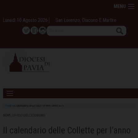
Skip
MENU
to
content
Lunedì 10 Agosto 2026
San Lorenzo, Diacono E Martire
Search
Twitter
Facebook
Instagram
HOME
»
IL CALENDARIO DELLE COLLETTE PER L’ANNO 2023
NEWS
,
UFFICIO DELL'ECONOMO
Il calendario delle Collette per l’anno