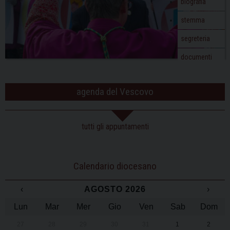
biografia
stemma
segreteria
documenti
agenda del Vescovo
tutti gli appuntamenti
Calendario diocesano
‹
AGOSTO 2026
›
Lun
Mar
Mer
Gio
Ven
Sab
Dom
27
28
29
30
31
1
2