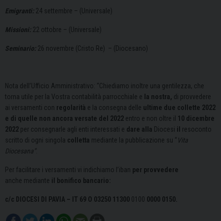
Emigranti:
24 settembre – (Universale)
Missioni:
22 ottobre – (Universale)
Seminario:
26 novembre (Cristo Re) – (Diocesano)
Nota dell’Ufficio Amministrativo: “
Chiediamo inoltre una gentilezza
,
che
torna utile per la Vostra contabilità
parrocchiale e
la nostra,
di provvedere
ai versamenti con
regolarità
e la
consegna delle
ultime due collette 2022
e di quelle non ancora versate del
2022
entro e non
oltre
il
10 dicembre
2022
per consegnarle agli enti interessati
e
dare alla
Diocesi
il
resoconto
scritto di ogni singola
colletta
mediante la
pubblicazione su
“
Vita
Diocesana”
.
Per facilitare
i
versamenti vi indichiamo l’iban
per provvedere
anche
mediante
il bonifico bancario:
c/c DIOCESI DI PAVIA – IT 69 O 03250 11300
0100
0000 0150.