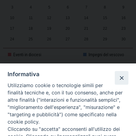
3
4
5
6
7
8
9
10
11
12
13
14
15
16
17
18
19
20
21
22
23
24
25
26
27
28
29
30
31
1
2
3
4
5
6
Eventi in diocesi
Impegni del vescovo
Informativa
CALENDARIO PASTORALE 2025-2026
Utilizziamo cookie o tecnologie simili per
finalità tecniche e, con il tuo consenso, anche per
altre finalità ("interazioni e funzionalità semplici",
"miglioramento dell'esperienza", "misurazione" e
"targeting e pubblicità") come specificato nella
cookie policy.
Cliccando su "accetta" acconsenti all'utilizzo dei