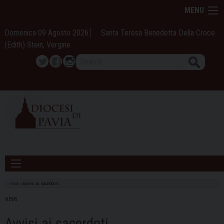
Skip
MENU
to
content
Domenica 09 Agosto 2026
Santa Teresa Benedetta Della Croce
(Edith) Stein, Vergine
Search
Twitter
Facebook
Instagram
HOME
»
AVVISI AI SACERDOTI
NEWS
Avvisi ai sacerdoti