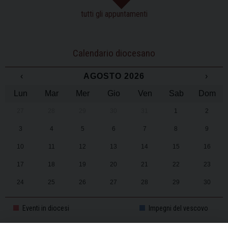
tutti gli appuntamenti
Calendario diocesano
‹
AGOSTO 2026
›
Lun
Mar
Mer
Gio
Ven
Sab
Dom
27
28
29
30
31
1
2
3
4
5
6
7
8
9
10
11
12
13
14
15
16
17
18
19
20
21
22
23
24
25
26
27
28
29
30
31
1
2
3
4
5
6
Eventi in diocesi
Impegni del vescovo