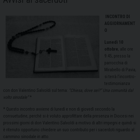
INCONTRO DI
AGGIORNAMENT
O
Lunedì 10
ottobre
, alle ore
9.45, presso la
parrocchia di
Mirabello di Pavia,
si terrà l’incontro-
testimonianza
con don Valentino Salvoldi sul tema:
“Chiesa, dove sei?” Una comunità dal
volto sinodale”
*
* Questo incontro avviene di lunedì e non di giovedì secondo la
consuetudine, perché si è voluto approfittare della presenza in Diocesi nei
prossimi giorni di don Valentino Salvoldi a motivo di altri impegni e quindi si
è ritenuto opportuno chiedere un suo contributo per i sacerdoti riguardo al
cammino sinodale in atto.