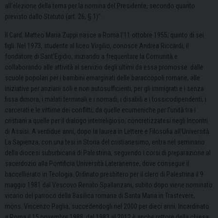
all’elezione della terna per la nomina del Presidente, secondo quanto
previsto dallo Statuto (art. 26, § 1)”.
Il Card. Matteo Maria Zuppi nasce a Roma l’11 ottobre 1955, quinto di sei
figli. Nel 1973, studente al liceo Virgilio, conosce Andrea Riccardi, il
fondatore di Sant’Egidio, iniziando a frequentare la Comunità e
collaborando alle attività al servizio degli ultimi da essa promosse: dalle
scuole popolari per i bambini emarginati delle baraccopoli romane, alle
iniziative per anziani soli e non autosufficienti, per gli immigrati e i senza
fissa dimora, i malati terminali e i nomadi, i disabili e i tossicodipendenti, i
carcerati e le vittime dei conflitti; da quelle ecumeniche per l’unità tra i
cristiani a quelle per il dialogo interreligioso, concretizzatesi negli Incontri
di Assisi. A ventidue anni, dopo la laurea in Lettere e Filosofia all’Università
La Sapienza, con una tesi in Storia del cristianesimo, entra nel seminario
della diocesi suburbicaria di Palestrina, seguendo i corsi di preparazione al
sacerdozio alla Pontificia Università Lateranense, dove consegue il
baccellierato in Teologia. Ordinato presbitero per il clero di Palestrina il 9
maggio 1981 dal Vescovo Renato Spallanzani, subito dopo viene nominato
vicario del parroco della Basilica romana di Santa Maria in Trastevere,
mons. Vincenzo Paglia, succedendogli nel 2000 per dieci anni. Incardinato
a Roma il 15 novembre 1988, dal 1983 al 2012 è anche rettore della chiesa