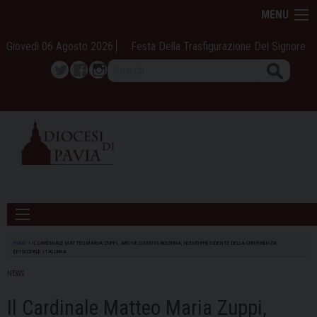
Skip
MENU
to
content
Giovedì 06 Agosto 2026
Festa Della Trasfigurazione Del Signore
Search
Twitter
Facebook
Instagram
HOME
»
IL CARDINALE MATTEO MARIA ZUPPI, ARCIVESCOVO DI BOLOGNA, NUOVO PRESIDENTE DELLA CONFERENZA
EPISCOPALE ITALIANA
NEWS
Il Cardinale Matteo Maria Zuppi,