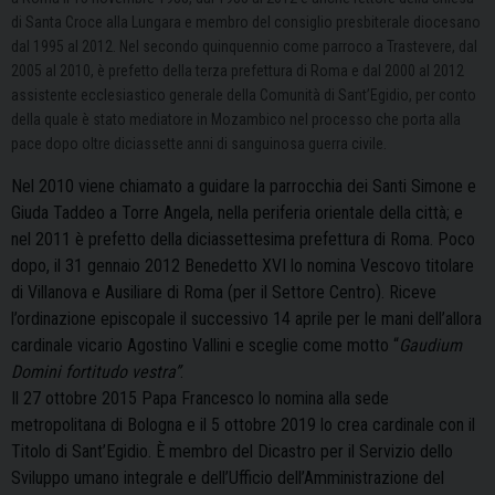
di Santa Croce alla Lungara e membro del consiglio presbiterale diocesano
dal 1995 al 2012. Nel secondo quinquennio come parroco a Trastevere, dal
2005 al 2010, è prefetto della terza prefettura di Roma e dal 2000 al 2012
assistente ecclesiastico generale della Comunità di Sant’Egidio, per conto
della quale è stato mediatore in Mozambico nel processo che porta alla
pace dopo oltre diciassette anni di sanguinosa guerra civile.
Nel 2010 viene chiamato a guidare la parrocchia dei Santi Simone e
Giuda Taddeo a Torre Angela, nella periferia orientale della città; e
nel 2011 è prefetto della diciassettesima prefettura di Roma. Poco
dopo, il 31 gennaio 2012 Benedetto XVI lo nomina Vescovo titolare
di Villanova e Ausiliare di Roma (per il Settore Centro). Riceve
l’ordinazione episcopale il successivo 14 aprile per le mani dell’allora
cardinale vicario Agostino Vallini e sceglie come motto “
Gaudium
Domini fortitudo vestra”
.
Il 27 ottobre 2015 Papa Francesco lo nomina alla sede
metropolitana di Bologna e il 5 ottobre 2019 lo crea cardinale con il
Titolo di Sant’Egidio. È membro del Dicastro per il Servizio dello
Sviluppo umano integrale e dell’Ufficio dell’Amministrazione del