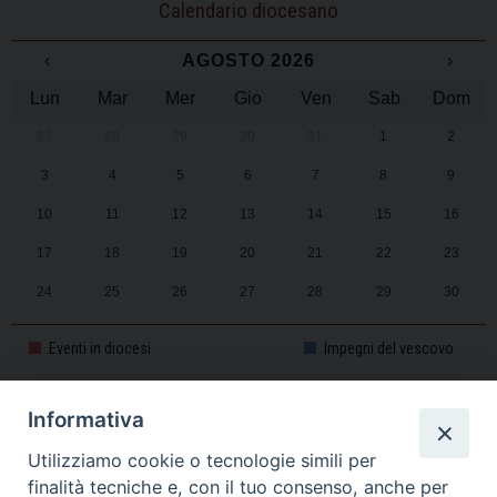
Calendario diocesano
‹
AGOSTO 2026
›
Lun
Mar
Mer
Gio
Ven
Sab
Dom
27
28
29
30
31
1
2
3
4
5
6
7
8
9
10
11
12
13
14
15
16
17
18
19
20
21
22
23
24
25
26
27
28
29
30
31
1
2
3
4
5
6
Eventi in diocesi
Impegni del vescovo
Informativa
CALENDARIO PASTORALE 2025-2026
Utilizziamo cookie o tecnologie simili per
finalità tecniche e, con il tuo consenso, anche per