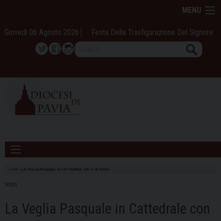
Skip
MENU
to
content
Giovedì 06 Agosto 2026
Festa Della Trasfigurazione Del Signore
Search
Twitter
Facebook
Instagram
HOME
»
LA VEGLIA PASQUALE IN CATTEDRALE CON IL VESCOVO
NEWS
La Veglia Pasquale in Cattedrale con