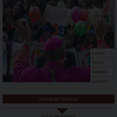
biografia
stemma
segreteria
documenti
agenda del Vescovo
tutti gli appuntamenti