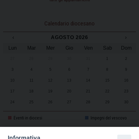
Calendario diocesano
‹
AGOSTO 2026
›
Lun
Mar
Mer
Gio
Ven
Sab
Dom
27
28
29
30
31
1
2
3
4
5
6
7
8
9
10
11
12
13
14
15
16
17
18
19
20
21
22
23
24
25
26
27
28
29
30
31
1
2
3
4
5
6
Eventi in diocesi
Impegni del vescovo
Informativa