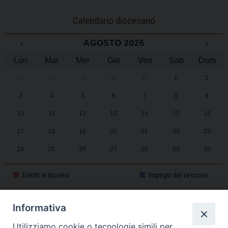
Calendario diocesano
‹
AGOSTO 2026
›
Lun
Mar
Mer
Gio
Ven
Sab
Dom
27
28
29
30
31
1
2
3
4
5
6
7
8
9
10
11
12
13
14
15
16
17
18
19
20
21
22
23
24
25
26
27
28
29
30
31
1
2
3
4
5
6
Eventi in diocesi
Impegni del vescovo
Informativa
CALENDARIO PASTORALE 2025-2026
Utilizziamo cookie o tecnologie simili per