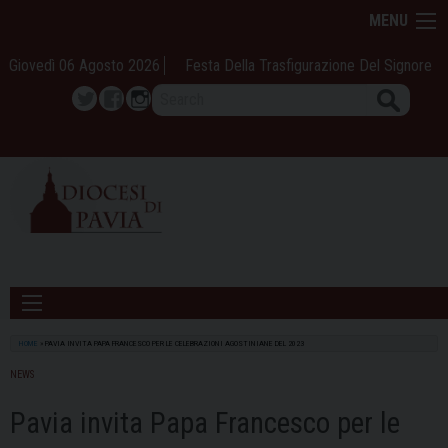
Skip
MENU
to
content
Giovedì 06 Agosto 2026
Festa Della Trasfigurazione Del Signore
Search
Twitter
Facebook
Instagram
HOME
»
PAVIA INVITA PAPA FRANCESCO PER LE CELEBRAZIONI AGOSTINIANE DEL 2023
NEWS
Pavia invita Papa Francesco per le