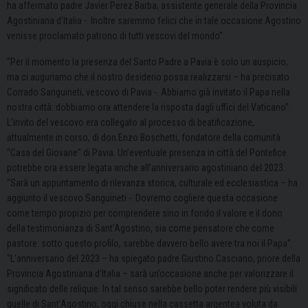
ha affermato padre Javier Perez Barba, assistente generale della Provincia
Agostiniana d’Italia -. Inoltre saremmo felici che in tale occasione Agostino
venisse proclamato patrono di tutti vescovi del mondo”.
“Per il momento la presenza del Santo Padre a Pavia è solo un auspicio,
ma ci auguriamo che il nostro desiderio possa realizzarsi – ha precisato
Corrado Sanguineti, vescovo di Pavia -. Abbiamo già invitato il Papa nella
nostra città: dobbiamo ora attendere la risposta dagli uffici del Vaticano”.
L’invito del vescovo era collegato al processo di beatificazione,
attualmente in corso, di don Enzo Boschetti, fondatore della comunità
“Casa del Giovane” di Pavia. Un’eventuale presenza in città del Pontefice
potrebbe ora essere legata anche all’anniversario agostiniano del 2023.
“Sarà un appuntamento di rilevanza storica, culturale ed ecclesiastica – ha
aggiunto il vescovo Sanguineti -. Dovremo cogliere questa occasione
come tempo propizio per comprendere sino in fondo il valore e il dono
della testimonianza di Sant’Agostino, sia come pensatore che come
pastore: sotto questo profilo, sarebbe davvero bello avere tra noi il Papa”.
“L’anniversario del 2023 – ha spiegato padre Giustino Casciano, priore della
Provincia Agostiniana d’Italia – sarà un’occasione anche per valorizzare il
significato delle reliquie. In tal senso sarebbe bello poter rendere più visibili
quelle di Sant’Agostino, oggi chiuse nella cassetta argentea voluta da