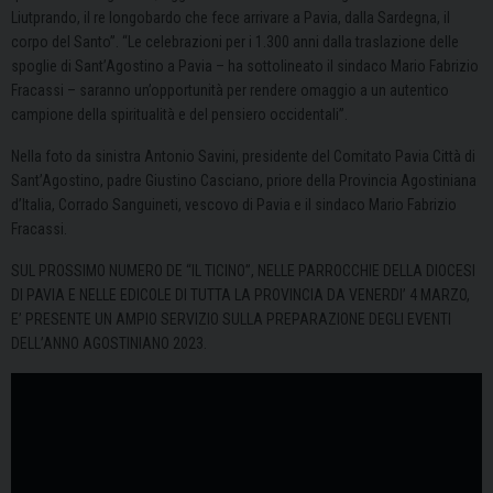
Liutprando, il re longobardo che fece arrivare a Pavia, dalla Sardegna, il
corpo del Santo”. “Le celebrazioni per i 1.300 anni dalla traslazione delle
spoglie di Sant’Agostino a Pavia – ha sottolineato il sindaco Mario Fabrizio
Fracassi – saranno un’opportunità per rendere omaggio a un autentico
campione della spiritualità e del pensiero occidentali”.
Nella foto da sinistra Antonio Savini, presidente del Comitato Pavia Città di
Sant’Agostino, padre Giustino Casciano, priore della Provincia Agostiniana
d’Italia, Corrado Sanguineti, vescovo di Pavia e il sindaco Mario Fabrizio
Fracassi.
SUL PROSSIMO NUMERO DE “IL TICINO”, NELLE PARROCCHIE DELLA DIOCESI
DI PAVIA E NELLE EDICOLE DI TUTTA LA PROVINCIA DA VENERDI’ 4 MARZO,
E’ PRESENTE UN AMPIO SERVIZIO SULLA PREPARAZIONE DEGLI EVENTI
DELL’ANNO AGOSTINIANO 2023.