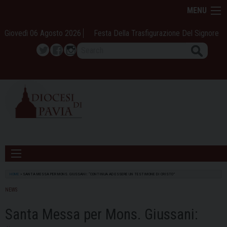
Skip
MENU
to
content
Giovedì 06 Agosto 2026
Festa Della Trasfigurazione Del Signore
Search
Twitter
Facebook
Instagram
HOME
»
SANTA MESSA PER MONS. GIUSSANI: “CONTINUA AD ESSERE UN TESTIMONE DI CRISTO”
NEWS
Santa Messa per Mons. Giussani: