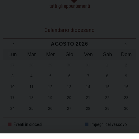
tutti gli appuntamenti
Calendario diocesano
‹
AGOSTO 2026
›
Lun
Mar
Mer
Gio
Ven
Sab
Dom
27
28
29
30
31
1
2
3
4
5
6
7
8
9
10
11
12
13
14
15
16
17
18
19
20
21
22
23
24
25
26
27
28
29
30
31
1
2
3
4
5
6
Eventi in diocesi
Impegni del vescovo