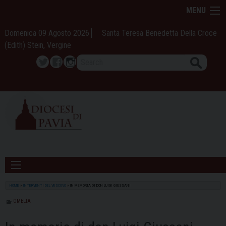
Skip
MENU
to
content
Domenica 09 Agosto 2026
Santa Teresa Benedetta Della Croce
(Edith) Stein, Vergine
Search
Twitter
Facebook
Instagram
HOME
»
INTERVENTI DEL VESCOVO
»
IN MEMORIA DI DON LUIGI GIUSSANI
OMELIA