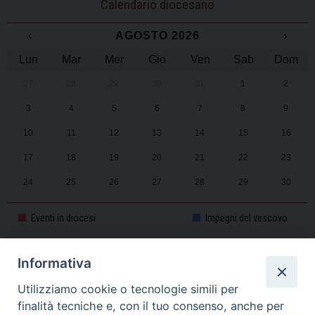
Calendario diocesano
‹
AGOSTO 2026
›
Lun
Mar
Mer
Gio
Ven
Sab
Dom
27
28
29
30
31
1
2
3
4
5
6
7
8
9
10
11
12
13
14
15
16
17
18
19
20
21
22
23
24
25
26
27
28
29
30
31
1
2
3
4
5
6
Eventi in diocesi
Impegni del vescovo
Informativa
CALENDARIO PASTORALE 2025-2026
Utilizziamo cookie o tecnologie simili per
finalità tecniche e, con il tuo consenso, anche per