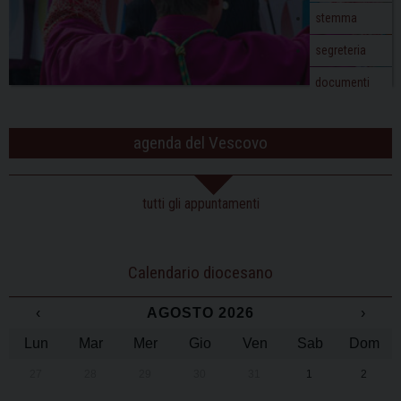
stemma
segreteria
documenti
agenda del Vescovo
tutti gli appuntamenti
Calendario diocesano
‹
AGOSTO 2026
›
Lun
Mar
Mer
Gio
Ven
Sab
Dom
27
28
29
30
31
1
2