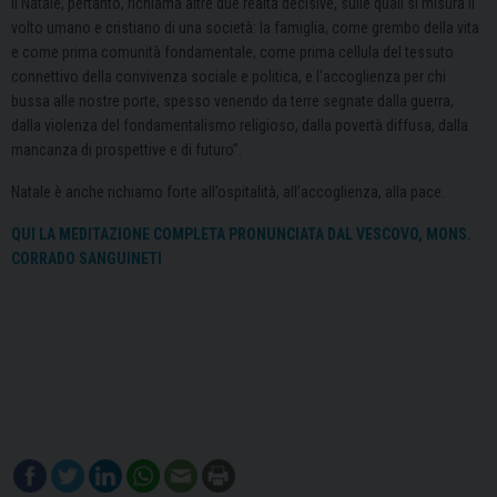
Il Natale, pertanto, richiama altre due realtà decisive, sulle quali si misura il
volto umano e cristiano di una società: la famiglia, come grembo della vita
e come prima comunità fondamentale, come prima cellula del tessuto
connettivo della convivenza sociale e politica, e l’accoglienza per chi
bussa alle nostre porte, spesso venendo da terre segnate dalla guerra,
dalla violenza del fondamentalismo religioso, dalla povertà diffusa, dalla
mancanza di prospettive e di futuro”.
Natale è anche richiamo forte all’ospitalità, all’accoglienza, alla pace.
QUI LA MEDITAZIONE COMPLETA PRONUNCIATA DAL VESCOVO, MONS.
CORRADO SANGUINETI