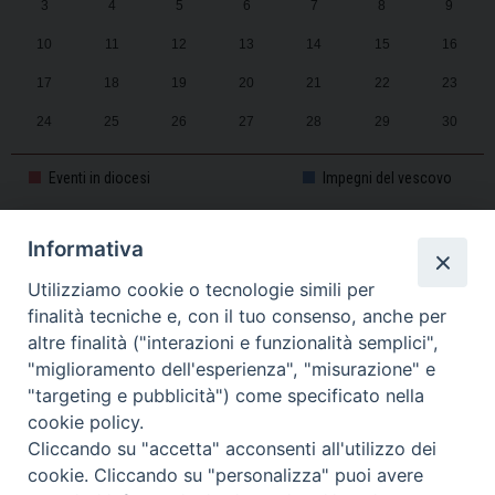
3
4
5
6
7
8
9
10
11
12
13
14
15
16
17
18
19
20
21
22
23
24
25
26
27
28
29
30
31
1
2
3
4
5
6
Eventi in diocesi
Impegni del vescovo
Informativa
CALENDARIO PASTORALE 2025-2026
Utilizziamo cookie o tecnologie simili per
finalità tecniche e, con il tuo consenso, anche per
altre finalità ("interazioni e funzionalità semplici",
"miglioramento dell'esperienza", "misurazione" e
"targeting e pubblicità") come specificato nella
cookie policy.
Cliccando su "accetta" acconsenti all'utilizzo dei
cookie. Cliccando su "personalizza" puoi avere