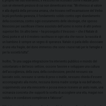
E proprio nel suo intervento, il Vescovo ha ricordato come il Natale porti
con sé elementi preziosi di cui non dimenticarsi mai: “Mi riferisco
al valore
e alla dignità della persona umana, che trovano nell’incarnazione del Verbo
la più profonda garanzia, il fondamento solido contro ogni sbandamento
della coscienza, contro ogni oscuramento delle ideologie, che spesso
finiscono per sacrificare il bene assoluto dell’uomo in nome di altri pretesi
superiori fini.
​Un altro bene – ha proseguito il Vescovo – che il Natale di
Gesù porta in sé è il mistero racchiuso in ogni vita che nasce: la nascita di
un bambino è sempre un segno di speranza. Natale ci parla dello sbocciare
di una vita fragile, del dono immenso che sono i nuovi nati per le famiglie e
per la società tutta”.
Inoltre, “
In una saggia integrazione tra intervento pubblico e mondo del
volontariato e del terzo settore, occorre favorire e sviluppare una cultura
dell’accoglienza, della cura, della condivisione, perché nessuno sia
lasciato solo, nessuno si senta di peso o inutile, nessuno chieda d’essere
accompagnato alla morte, nessuna donna madre scelga la via dell’aborto,
sopprimendo una vita innocente e possa invece ricevere un aiuto reale, una
vicinanza concreta che supporti la scelta di accogliere una vita, magari non
voluta o in condizioni complesse e faticose”.