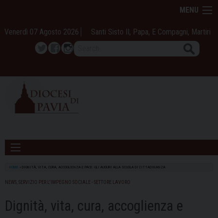
Skip
MENU
to
content
Venerdì 07 Agosto 2026
Santi Sisto II, Papa, E Compagni, Martiri
Search
Twitter
Facebook
Instagram
HOME
»
DIGNITÀ, VITA, CURA, ACCOGLIENZA E PACE: GLI AUGURI ALLA SCUOLA DI CITTADINANZA
NEWS
,
SERVIZIO PER L'IMPEGNO SOCIALE - SETTORE LAVORO
Dignità, vita, cura, accoglienza e