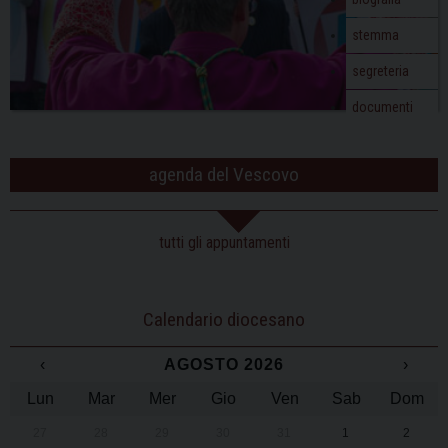
stemma
segreteria
documenti
agenda del Vescovo
tutti gli appuntamenti
Calendario diocesano
‹
AGOSTO 2026
›
Lun
Mar
Mer
Gio
Ven
Sab
Dom
27
28
29
30
31
1
2