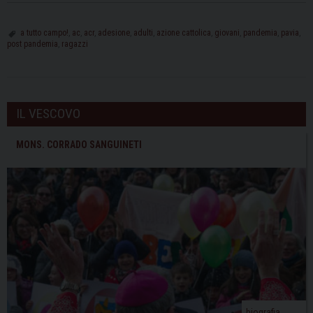
a tutto campo!
,
ac
,
acr
,
adesione
,
adulti
,
azione cattolica
,
giovani
,
pandemia
,
pavia
,
post pandemia
,
ragazzi
IL VESCOVO
MONS. CORRADO SANGUINETI
biografia