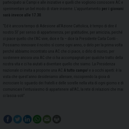
partecipato ai Campi e alle iniziative e quelli che vogliono conoscere AC e
sperimentare un bel modo di stare insieme. L’appuntamento
per i giovani
sarà invece alle 17.30
.
“Ed è ancora tempo di Adesione all’Azione Cattolica, è tempo di dire il
nostro SI’ per senso di appartenenza, per gratitudine, per amicizia, perché
ci piace quello che l’AC vive, dice e fa – dice la Presidente Carla Conti -.
Possiamo rinnovare il nostro sì come ogni anno, o dirlo per la prima volta
perché abbiamo incontrato una AC che ci piace, o dirlo di nuovo, per
sostenere ancora una AC che ci ha accompagnati per qualche tratto della
nostra vita e ci ha aiutati a diventare quello che siamo. La Presidenza
nazionale ci invita a proporre una AC
A tutto campo
! e a occhi aperti: è la
vista che quest’anno desideriamo allenare, riscoprendo la gioia di
incrociare lo sguardo dei fratelli e delle sorelle nella vita di ogni giorno e di
comunicare l’entusiasmo di appartenere all’AC, la rete di relazioni che mai
ci lascia soli”.