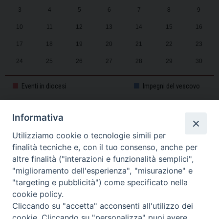
3
4
5
6
7
8
9
10
11
12
13
14
15
16
17
18
19
20
21
22
23
24
25
26
27
28
29
30
31
1
2
3
4
5
6
Eventi in diocesi
Impegni del vescovo
Informativa
CALENDARIO PASTORALE 2025-2026
Utilizziamo cookie o tecnologie simili per
finalità tecniche e, con il tuo consenso, anche per
altre finalità ("interazioni e funzionalità semplici",
"miglioramento dell'esperienza", "misurazione" e
"targeting e pubblicità") come specificato nella
cookie policy.
Cliccando su "accetta" acconsenti all'utilizzo dei
cookie. Cliccando su "personalizza" puoi avere