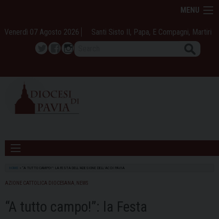
Skip
MENU
to
content
Venerdì 07 Agosto 2026
Santi Sisto II, Papa, E Compagni, Martiri
Search
Twitter
Facebook
Instagram
HOME
»
“A TUTTO CAMPO!”: LA FESTA DELL’ADESIONE DELL’AC DI PAVIA
AZIONE CATTOLICA DIOCESANA
,
NEWS
“A tutto campo!”: la Festa