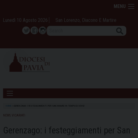
Skip
MENU
to
content
Lunedì 10 Agosto 2026
San Lorenzo, Diacono E Martire
Search
Twitter
Facebook
Instagram
HOME
»
GERENZAGO: I FESTEGGIAMENTI PER SAN MAURO IN TEMPO DI COVID
NEWS
,
VICARIATI
Gerenzago: i festeggiamenti per San