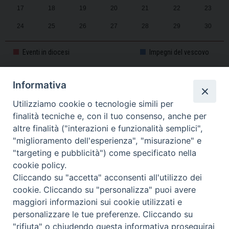
17
18
19
20
21
22
23
24
25
26
27
28
29
30
31
1
2
3
4
5
6
Eventi in diocesi
Impegni del vescovo
Informativa
CALENDARIO PASTORALE 2025-2026
Utilizziamo cookie o tecnologie simili per
finalità tecniche e, con il tuo consenso, anche per
altre finalità ("interazioni e funzionalità semplici",
"miglioramento dell'esperienza", "misurazione" e
"targeting e pubblicità") come specificato nella
cookie policy.
Cliccando su "accetta" acconsenti all'utilizzo dei
cookie. Cliccando su "personalizza" puoi avere
maggiori informazioni sui cookie utilizzati e
personalizzare le tue preferenze. Cliccando su
Piazza Duomo, 11 - 27100 Pavia - Tel. 0382.386511 - Fax
"rifiuta" o chiudendo questa informativa proseguirai