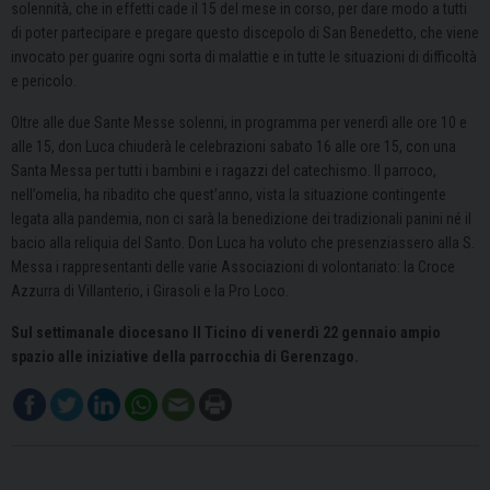
solennità, che in effetti cade il 15 del mese in corso, per dare modo a tutti
di poter partecipare e pregare questo discepolo di San Benedetto, che viene
invocato per guarire ogni sorta di malattie e in tutte le situazioni di difficoltà
e pericolo.
Oltre alle due Sante Messe solenni, in programma per venerdì alle ore 10 e
alle 15, don Luca chiuderà le celebrazioni sabato 16 alle ore 15, con una
Santa Messa per tutti i bambini e i ragazzi del catechismo. Il parroco,
nell’omelia, ha ribadito che quest’anno, vista la situazione contingente
legata alla pandemia, non ci sarà la benedizione dei tradizionali panini né il
bacio alla reliquia del Santo. Don Luca ha voluto che presenziassero alla S.
Messa i rappresentanti delle varie Associazioni di volontariato: la Croce
Azzurra di Villanterio, i Girasoli e la Pro Loco.
Sul settimanale diocesano Il Ticino di venerdì 22 gennaio ampio
spazio alle iniziative della parrocchia di Gerenzago.