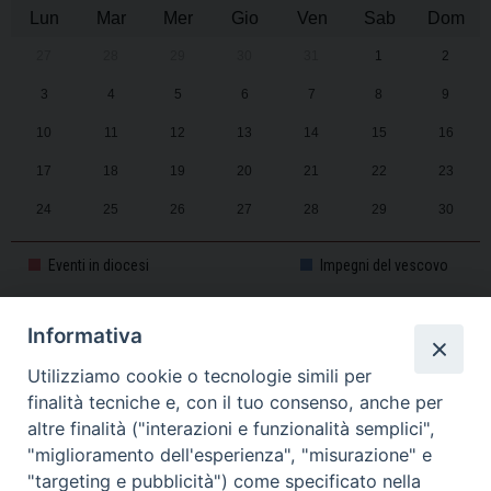
Lun
Mar
Mer
Gio
Ven
Sab
Dom
27
28
29
30
31
1
2
3
4
5
6
7
8
9
10
11
12
13
14
15
16
17
18
19
20
21
22
23
24
25
26
27
28
29
30
31
1
2
3
4
5
6
Eventi in diocesi
Impegni del vescovo
Informativa
CALENDARIO PASTORALE 2025-2026
Utilizziamo cookie o tecnologie simili per
finalità tecniche e, con il tuo consenso, anche per
altre finalità ("interazioni e funzionalità semplici",
"miglioramento dell'esperienza", "misurazione" e
"targeting e pubblicità") come specificato nella