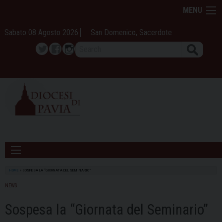
Skip
MENU
to
content
Sabato 08 Agosto 2026
San Domenico, Sacerdote
Search
Twitter
Facebook
Instagram
HOME
»
SOSPESA LA “GIORNATA DEL SEMINARIO”
NEWS
Sospesa la “Giornata del Seminario”