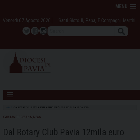
Skip
MENU
to
content
Venerdì 07 Agosto 2026
Santi Sisto II, Papa, E Compagni, Martiri
Search
Twitter
Facebook
Instagram
HOME
»
DAL ROTARY CLUB PAVIA 12MILA EURO PER “NESSUNO SI SALVA DA SOLO”
CARITAS DIOCESANA
,
NEWS
Dal Rotary Club Pavia 12mila euro