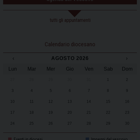
tutti gli appuntamenti
Calendario diocesano
‹
AGOSTO 2026
›
Lun
Mar
Mer
Gio
Ven
Sab
Dom
27
28
29
30
31
1
2
3
4
5
6
7
8
9
10
11
12
13
14
15
16
17
18
19
20
21
22
23
24
25
26
27
28
29
30
31
1
2
3
4
5
6
Eventi in diocesi
Impegni del vescovo