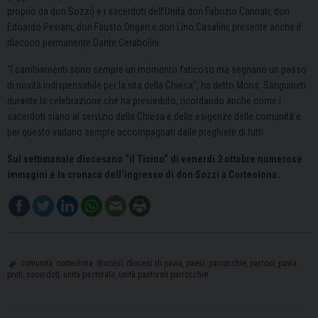
proprio da don Sozzi) e i sacerdoti dell’Unità don Fabrizio Cannati, don
Edoardo Peviani, don Fausto Ongeri e don Lino Casalini; presente anche il
diacono permanente Dante Cerabolini.
“I cambiamenti sono sempre un momento faticoso ma segnano un passo
di novità indispensabile per la vita della Chiesa”, ha detto Mons. Sanguineti:
durante la celebrazione che ha presieduto, ricordando anche come i
sacerdoti siano al servizio della Chiesa e delle esigenze delle comunità e
per questo vadano sempre accompagnati dalle preghiere di tutti.
Sul settimanale diocesano “il Ticino” di venerdì 2 ottobre numerose
immagini e la cronaca dell’ingresso di don Sozzi a Corteolona.
comunità
,
corteolona
,
diocesi
,
diocesi di pavia
,
paesi
,
parrocchie
,
parroci
,
pavia
,
preti
,
sacerdoti
,
unità pastorale
,
unità pastorali parrocchie