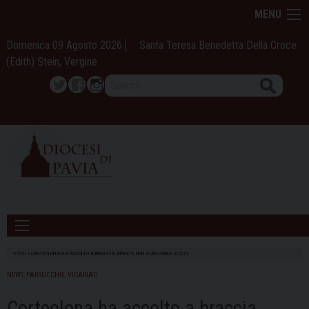
Skip
MENU
to
content
Domenica 09 Agosto 2026
Santa Teresa Benedetta Della Croce
(Edith) Stein, Vergine
Search
Twitter
Facebook
Instagram
HOME
»
CORTEOLONA HA ACCOLTO A BRACCIA APERTE DON GIANCARLO SOZZI
NEWS
,
PARROCCHIE
,
VICARIATI
Corteolona ha accolto a braccia