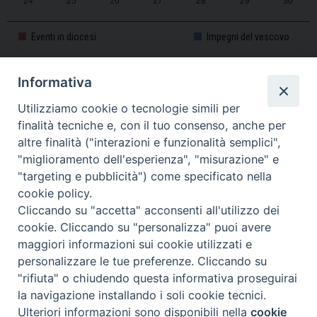
24
25
26
27
28
29
30
31
1
2
3
4
5
6
Eventi in diocesi
Impegni del vescovo
Informativa
CALENDARIO PASTORALE 2025-2026
Utilizziamo cookie o tecnologie simili per
finalità tecniche e, con il tuo consenso, anche per
altre finalità ("interazioni e funzionalità semplici",
"miglioramento dell'esperienza", "misurazione" e
"targeting e pubblicità") come specificato nella
cookie policy.
Cliccando su "accetta" acconsenti all'utilizzo dei
cookie. Cliccando su "personalizza" puoi avere
maggiori informazioni sui cookie utilizzati e
personalizzare le tue preferenze. Cliccando su
Piazza Duomo, 11 - 27100 Pavia - Tel. 0382.386511 - Fax
"rifiuta" o chiudendo questa informativa proseguirai
Twitter
Faceb
I
0382.386525 -
servizigenerali@diocesi.pavia.it
-
Privacy policy
la navigazione installando i soli cookie tecnici.
Ulteriori informazioni sono disponibili nella
cookie
Preferenze Cookie