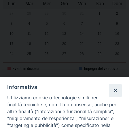
Lun
Mar
Mer
Gio
Ven
Sab
Dom
27
28
29
30
31
1
2
3
4
5
6
7
8
9
10
11
12
13
14
15
16
17
18
19
20
21
22
23
24
25
26
27
28
29
30
31
1
2
3
4
5
6
Eventi in diocesi
Impegni del vescovo
Informativa
CALENDARIO PASTORALE 2025-2026
Utilizziamo cookie o tecnologie simili per
finalità tecniche e, con il tuo consenso, anche per
altre finalità ("interazioni e funzionalità semplici",
"miglioramento dell'esperienza", "misurazione" e
"targeting e pubblicità") come specificato nella