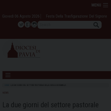
Skip
MENU
to
content
Giovedì 06 Agosto 2026
Festa Della Trasfigurazione Del Signore
Search
Twitter
Facebook
Instagram
HOME
»
LA DUE GIORNI DEL SETTORE PASTORALE DELLA CURIA A MIRABELLO
NEWS
La due giorni del settore pastorale