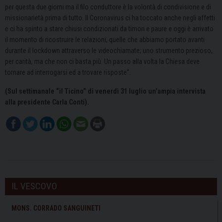
per questa due giorni ma il filo conduttore è la volontà di condivisione e di
missionarietà prima di tutto. Il Coronavirus ci ha toccato anche negli affetti
e ci ha spinto a stare chiusi condizionati da timori e paure e oggi è arrivato
il momento di ricostruire le relazioni, quelle che abbiamo portato avanti
durante il lockdown attraverso le videochiamate; uno strumento prezioso,
per carità, ma che non ci basta più. Un passo alla volta la Chiesa deve
tornare ad interrogarsi ed a trovare risposte”.
(Sul settimanale “il Ticino” di venerdì 31 luglio un’ampia intervista
alla presidente Carla Conti).
IL VESCOVO
MONS. CORRADO SANGUINETI