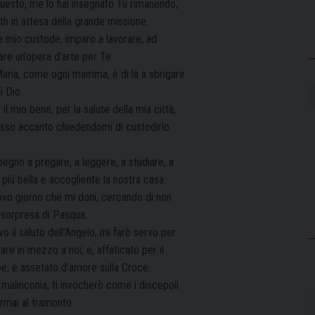
uesto, me lo hai insegnato Tu rimanendo,
th in attesa della grande missione.
 e mio custode, imparo a lavorare, ad
are un’opera d’arte per Te.
Maria, come ogni mamma, è di là a sbrigare
i Dio.
l mio bene, per la salute della mia città,
 messo accanto chiedendomi di custodirlo
mpegno a pregare, a leggere, a studiare, a
 più bella e accogliente la nostra casa.
nuovo giorno che mi doni, cercando di non
 sorpresa di Pasqua.
 il saluto dell’Angelo, mi farò servo per
re in mezzo a noi; e, affaticato per il
be, e assetato d’amore sulla Croce.
 malinconia, ti invocherò come i discepoli
ormai al tramonto.