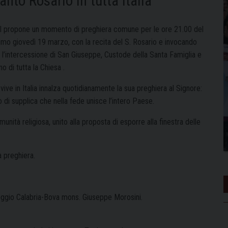
anto Rosario in tutta Italia
I propone un momento di preghiera comune per le ore 21.00 del
imo giovedì 19 marzo, con la recita del S. Rosario e invocando
 l’intercessione di San Giuseppe, Custode della Santa Famiglia e
o di tutta la Chiesa .
ive in Italia innalza quotidianamente la sua preghiera al Signore:
 di supplica che nella fede unisce l’intero Paese.
munità religiosa, unito alla proposta di esporre alla finestra delle
a preghiera.
eggio Calabria-Bova mons. Giuseppe Morosini.