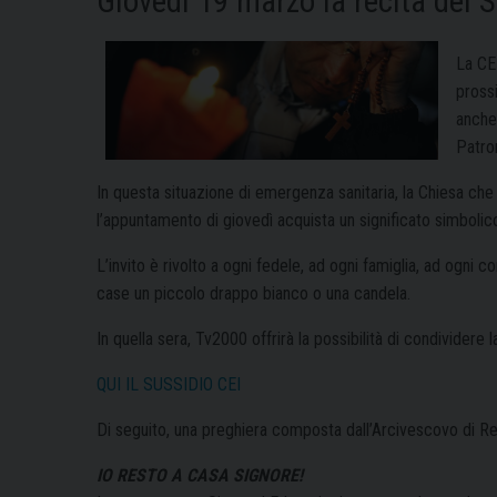
Giovedì 19 marzo la recita del S
La CE
pross
anche
Patron
In questa situazione di emergenza sanitaria, la Chiesa che v
l’appuntamento di giovedì acquista un significato simbolico
L’invito è rivolto a ogni fedele, ad ogni famiglia, ad ogni co
case un piccolo drappo bianco o una candela.
In quella sera, Tv2000 offrirà la possibilità di condividere l
QUI IL SUSSIDIO CEI
Di seguito, una preghiera composta dall’Arcivescovo di R
IO RESTO A CASA SIGNORE!