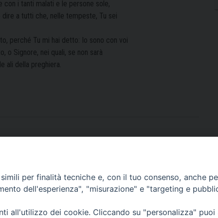
 con i tanti malati e le persone sole,
 dire a tutti che, nelle tempeste, Tu sei
to, perché Tu mi hai detto: Io sono con voi
to, o Signore, nei quali, se non sarà
 ali della preghiera.
imili per finalità tecniche e, con il tuo consenso, anche per 
amento dell'esperienza", "misurazione" e "targeting e pubbli
i all'utilizzo dei cookie. Cliccando su "personalizza" puoi