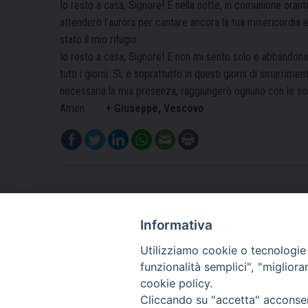
Io resto a casa, Signore! E nella notte, in comunione orante
attenderò l’aurora per cantare ancora la tua misericordia e
stato il mio rifugio.
Io resto a casa, Signore! E non mi sento solo e abbandona
tutti i giorni. Sì, e soprattutto in questi giorni di smarrimen
necessaria la mia presenza, raggiungerò ognuno con le sole
Amen.
+ Giuseppe, Vescovo
Informativa
Utilizziamo cookie o tecnologie s
funzionalità semplici", "miglior
cookie policy.
Cliccando su "accetta" acconsent