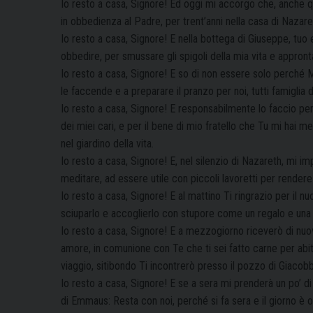
Io resto a casa, Signore! Ed oggi mi accorgo che, anche q
in obbedienza al Padre, per trent’anni nella casa di Nazare
Io resto a casa, Signore! E nella bottega di Giuseppe, tuo
obbedire, per smussare gli spigoli della mia vita e appront
Io resto a casa, Signore! E so di non essere solo perché 
le faccende e a preparare il pranzo per noi, tutti famiglia d
Io resto a casa, Signore! E responsabilmente lo faccio per i
dei miei cari, e per il bene di mio fratello che Tu mi hai
nel giardino della vita.
Io resto a casa, Signore! E, nel silenzio di Nazareth, mi i
meditare, ad essere utile con piccoli lavoretti per rendere
Io resto a casa, Signore! E al mattino Ti ringrazio per il 
sciuparlo e accoglierlo con stupore come un regalo e una
Io resto a casa, Signore! E a mezzogiorno riceverò di nuovo
amore, in comunione con Te che ti sei fatto carne per abita
viaggio, sitibondo Ti incontrerò presso il pozzo di Giacob
Io resto a casa, Signore! E se a sera mi prenderà un po’ di
di Emmaus: Resta con noi, perché si fa sera e il giorno è 