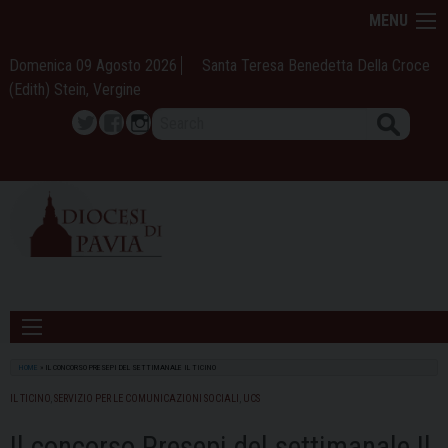
Skip
MENU
to
content
Domenica 09 Agosto 2026
Santa Teresa Benedetta Della Croce
(Edith) Stein, Vergine
Search
Twitter
Facebook
Instagram
HOME
»
IL CONCORSO PRESEPI DEL SETTIMANALE IL TICINO
IL TICINO
,
SERVIZIO PER LE COMUNICAZIONI SOCIALI
,
UCS
Il concorso Presepi del settimanale Il