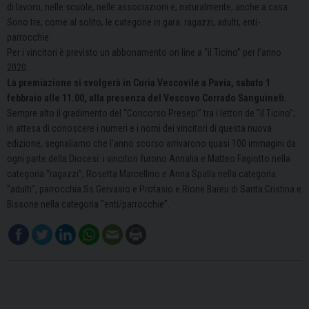
di lavoro, nelle scuole, nelle associazioni e, naturalmente, anche a casa.
Sono tre, come al solito, le categorie in gara: ragazzi, adulti, enti-
parrocchie.
Per i vincitori è previsto un abbonamento on line a “il Ticino” per l’anno
2020.
La premiazione si svolgerà in Curia Vescovile a Pavia, sabato 1
febbraio alle 11.00, alla presenza del Vescovo Corrado Sanguineti.
Sempre alto il gradimento del “Concorso Presepi” tra i lettori de “il Ticino”;
in attesa di conoscere i numeri e i nomi dei vincitori di questa nuova
edizione, segnaliamo che l’anno scorso arrivarono quasi 100 immagini da
ogni parte della Diocesi: i vincitori furono Annalia e Matteo Fagiotto nella
categoria “ragazzi”, Rosetta Marcellino e Anna Spalla nella categoria
“adulti”, parrocchia Ss.Gervasio e Protasio e Rione Bareu di Santa Cristina e
Bissone nella categoria “enti/parrocchie”.