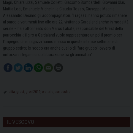
Magri, Chiara Lizzi, Samuele Colletti, Giacomo Bombardelli, Giovanni Olar,
Mattia Lodi, Emanuele Michelini e Claudia Rosso; Giuseppe Magri e
Alessandro Decimo gli accompagnatori. “I ragazzi hanno potuto rimanere
al parco divertimenti fino alle ore 22, visitando Gardaland anche in modalità
serale – ha sottolineato don Marco Labate, responsabile del Grest della
parrocchia -: il giro a Gardaland vuole rappresentare un po’ il premio per
l’impegno che i ragazzi hanno messo in queste intense settimane di
gruppo estivo; lo scopo era anche quello di ‘fare gruppo’, ovvero di
rinforzare i legami di collaborazione tra gli animatori”.
città
,
grest
,
grest2019
,
oratorio
,
parrocchie
IL VESCOVO