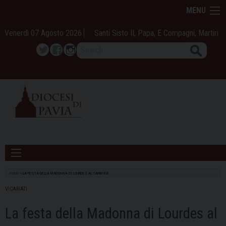
Skip
MENU
to
content
Venerdì 07 Agosto 2026
Santi Sisto II, Papa, E Compagni, Martiri
Search
Twitter
Facebook
Instagram
HOME
»
LA FESTA DELLA MADONNA DI LOURDES AL CARMINE
VICARIATI
La festa della Madonna di Lourdes al