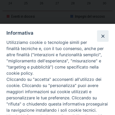
24
25
26
27
28
29
30
31
1
2
3
4
5
6
Eventi in diocesi
Impegni del vescovo
Informativa
CALENDARIO PASTORALE 2025-2026
Utilizziamo cookie o tecnologie simili per
finalità tecniche e, con il tuo consenso, anche per
altre finalità ("interazioni e funzionalità semplici",
"miglioramento dell'esperienza", "misurazione" e
"targeting e pubblicità") come specificato nella
cookie policy.
Cliccando su "accetta" acconsenti all'utilizzo dei
cookie. Cliccando su "personalizza" puoi avere
maggiori informazioni sui cookie utilizzati e
personalizzare le tue preferenze. Cliccando su
Piazza Duomo, 11 - 27100 Pavia - Tel. 0382.386511 - Fax
"rifiuta" o chiudendo questa informativa proseguirai
Twitter
Faceb
I
0382.386525 -
servizigenerali@diocesi.pavia.it
-
Privacy policy
la navigazione installando i soli cookie tecnici.