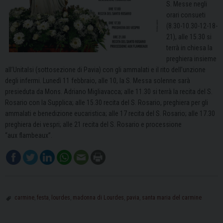
S. Messe negli
orari consueti
(8.30-10.30-12-18-
21), alle 15.30 si
terrà in chiesa la
preghiera insieme
all’Unitalsi (sottosezione di Pavia) con gli ammalati e il rito dell’unzione
degli infermi. Lunedì 11 febbraio, alle 10, la S. Messa solenne sarà
presieduta da Mons. Adriano Migliavacca; alle 11.30 si terrà la recita del S.
Rosario con la Supplica; alle 15.30 recita del S. Rosario, preghiera per gli
ammalati e benedizione eucaristica; alle 17 recita del S. Rosario; alle 17.30
preghiera dei vespri; alle 21 recita del S. Rosario e processione
“aux flambeaux”.
carmine
,
festa
,
lourdes
,
madonna di Lourdes
,
pavia
,
santa maria del carmine