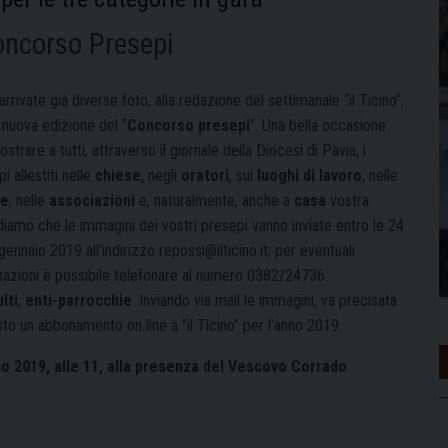
Concorso Presepi
rrivate già diverse foto, alla redazione del settimanale “il Ticino”,
 nuova edizione del “
Concorso presepi
“. Una bella occasione
strare a tutti, attraverso il giornale della Diocesi di Pavia, i
i allestiti nelle
chiese
, negli
oratori
, sui
luoghi di lavoro
, nelle
le
, nelle
associazioni
e, naturalmente, anche a
casa
vostra.
diamo che le immagini dei vostri presepi vanno inviate entro le 24
gennaio 2019 all’indirizzo repossi@ilticino.it; per eventuali
mazioni è possibile telefonare al numero 0382/24736.
lti
,
enti-parrocchie
. Inviando via mail le immagini, va precisata
isto un abbonamento on line a “il Ticino” per l’anno 2019.
o 2019, alle 11, alla presenza del Vescovo Corrado