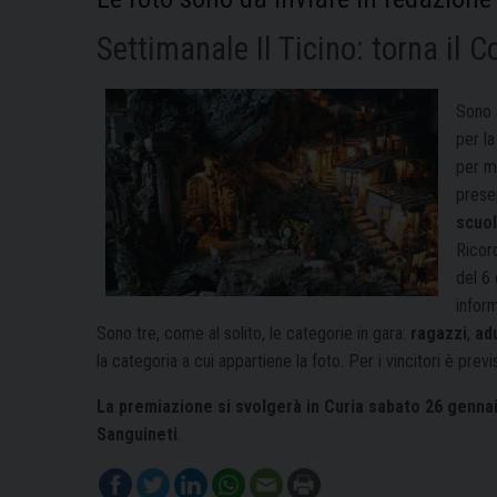
Settimanale Il Ticino: torna il 
Sono a
per la
per mo
presep
scuo
Ricor
del 6 
infor
Sono tre, come al solito, le categorie in gara:
ragazzi
,
adu
la categoria a cui appartiene la foto. Per i vincitori è prev
La premiazione si svolgerà in Curia sabato 26 gennai
Sanguineti
.