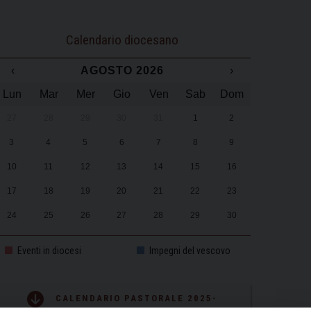
Calendario diocesano
‹
AGOSTO 2026
›
Lun
Mar
Mer
Gio
Ven
Sab
Dom
27
28
29
30
31
1
2
3
4
5
6
7
8
9
10
11
12
13
14
15
16
17
18
19
20
21
22
23
24
25
26
27
28
29
30
31
1
2
3
4
5
6
Eventi in diocesi
Impegni del vescovo
CALENDARIO PASTORALE 2025-