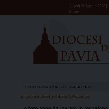
Skip
Giovedì 06 Agosto 2026
to
Signore
content
HOME
»
SETTIMANALE IL TICINO: TORNA IL CONCORSO PRESEPI
IL TICINO
,
SERVIZIO PER LE COMUNICAZIONI SOCIALI
,
UCS
Le foto sono da inviare in redazione 