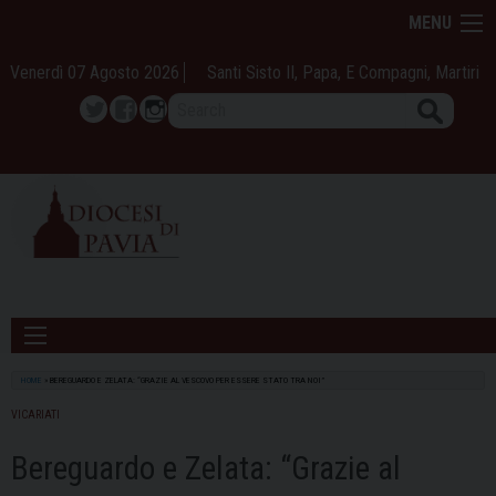
Skip
MENU
to
content
Venerdì 07 Agosto 2026
Santi Sisto II, Papa, E Compagni, Martiri
Search
Twitter
Facebook
Instagram
HOME
»
BEREGUARDO E ZELATA: “GRAZIE AL VESCOVO PER ESSERE STATO TRA NOI”
VICARIATI
Bereguardo e Zelata: “Grazie al