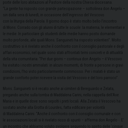
porte delle loro abitazioni al Pastore della nostra Chiesa diocesana.
“La gente ha risposto con grande partecipazione – sottolinea don Angelo –
sin dalla sera di lunedì, in occasione dell’ingresso del Vescovo
con la liturgia della Parola. Il giorno dopo è stato molto bello l’incontro
di Mons. Corrado con gli alunni di tutte le scuole: la materna, le elementari e
le medie. In particolare gli studenti delle medie hanno posto domande
molto profonde, alle quali Mons. Sanguineti ha risposto volentieri”. Molto
costruttivo si è rivelato anche il confronto con il consiglio pastorale e degli
affari economici, nel quale sono stati affrontati temi concreti e di attualità
della vita comunitaria. “Per due giorni – continua don Angelo – il Vescovo
ha visitato i nostri ammalati: in alcuni momenti, di fronte a persone in gravi
condizioni, l’ho visto particolarmente commosso. Per i malati è stato un
grande conforto poter ricevere la visita del Vescovo e del loro parroco”.
Mons. Sanguineti si è recato anche ai cimiteri di Bereguardo e Zelata,
pregando anche sulla tomba di Maddalena Carini, nella cappella dell’Ave
Maria e in quelle dove sono sepolti i preti locali. Alla Zelata il Vescovo ha
sostato anche alla Grotta di Lourdes, fatta edificare per volontà
di Maddalena Carini. “Anche il confronto con il consiglio comunale e con
le associazioni locali si è rivelato ricco di spunti – afferma don Angelo -. E’
un incontro che abbiamo voluto svolgere seguendo lo spirito delle ‘cinque