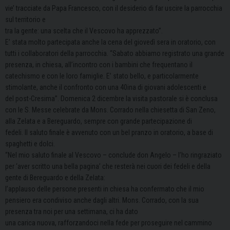
vie’ tracciate da Papa Francesco, con il desiderio di far uscire la parrocchia
sul territorio e
tra la gente: una scelta che il Vescovo ha apprezzato”.
E’ stata molto partecipata anche la cena del giovedì sera in oratorio, con
tutti i collaboratori della parrocchia. “Sabato abbiamo registrato una grande
presenza, in chiesa, all’incontro con i bambini che frequentano il
catechismo e con le loro famiglie. E’ stato bello, e particolarmente
stimolante, anche il confronto con una 40ina di giovani adolescenti e
del post-Cresima”. Domenica 2 dicembre la visita pastorale si è conclusa
con le S. Messe celebrate da Mons. Corrado nella chiesetta di San Zeno,
alla Zelata e a Bereguardo, sempre con grande partecipazione di
fedeli. Il saluto finale è avvenuto con un bel pranzo in oratorio, a base di
spaghetti e dolci.
“Nel mio saluto finale al Vescovo – conclude don Angelo – l’ho ringraziato
per ‘aver scritto una bella pagina’ che resterà nei cuori dei fedeli e della
gente di Bereguardo e della Zelata:
l’applauso delle persone presenti in chiesa ha confermato che il mio
pensiero era condiviso anche dagli altri. Mons. Corrado, con la sua
presenza tra noi per una settimana, ci ha dato
una carica nuova, rafforzandoci nella fede per proseguire nel cammino