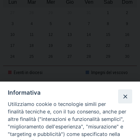
Lun
Mar
Mer
Gio
Ven
Sab
Dom
27
28
29
30
31
1
2
3
4
5
6
7
8
9
10
11
12
13
14
15
16
17
18
19
20
21
22
23
24
25
26
27
28
29
30
31
1
2
3
4
5
6
Eventi in diocesi
Impegni del vescovo
Informativa
CALENDARIO PASTORALE 2025-2026
Utilizziamo cookie o tecnologie simili per
finalità tecniche e, con il tuo consenso, anche per
altre finalità ("interazioni e funzionalità semplici",
"miglioramento dell'esperienza", "misurazione" e
"targeting e pubblicità") come specificato nella