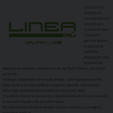
La Diocesi ha
rinnovato la
convenzione con
Linea Più per i
prossimi tre anni.
Come per il
passato avremo
la garanzia di
un’offerta
dedicata per tutte
le parrocchie
aderenti e un referente, nella persona del sig. Paolo Palazzo, per tutte le
necessità.
Purtroppo l’andamento del mercato attuale, come sicuramente avrete
avuto modo di ascoltare dalla tv o leggendo i giornali, vede il prezzo
dell’energia aumentare decisamente per il prossimo anno.
Ci si attesterà verso un prezzo che ci riporta indietro di 4-5 anni e che avrà
un sensibile impatto sulle prossime fatture.
Pur nella massima libertà di decidere il proprio fornitore, il consiglio è
comunque quello di: