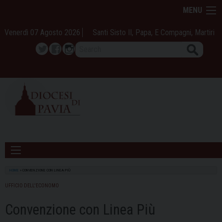
Skip
MENU
to
content
Venerdì 07 Agosto 2026
Santi Sisto II, Papa, E Compagni, Martiri
Search
Twitter
Facebook
Instagram
HOME
»
CONVENZIONE CON LINEA PIÙ
UFFICIO DELL'ECONOMO
Convenzione con Linea Più