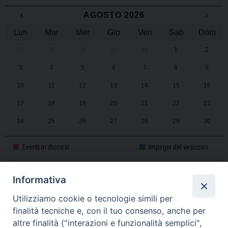
‹
AGOSTO 2026
›
Lun
Mar
Mer
Gio
Ven
Sab
Dom
27
28
29
30
31
1
2
3
4
5
6
7
8
9
10
11
12
13
14
15
16
17
18
19
20
21
22
23
24
25
26
27
28
29
30
31
1
2
3
4
5
6
Eventi in diocesi
Impegni del vescovo
Informativa
CALENDARIO PASTORALE 2025-2026
Utilizziamo cookie o tecnologie simili per
finalità tecniche e, con il tuo consenso, anche per
altre finalità ("interazioni e funzionalità semplici",