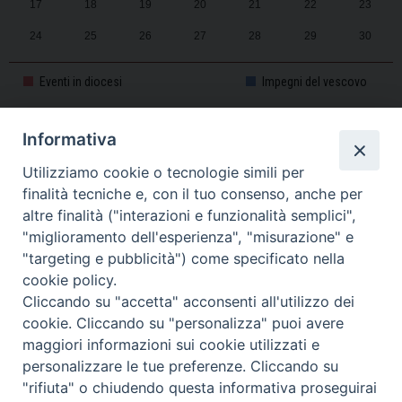
17
18
19
20
21
22
23
24
25
26
27
28
29
30
31
1
2
3
4
5
6
Eventi in diocesi
Impegni del vescovo
Informativa
CALENDARIO PASTORALE 2025-2026
Utilizziamo cookie o tecnologie simili per
finalità tecniche e, con il tuo consenso, anche per
altre finalità ("interazioni e funzionalità semplici",
"miglioramento dell'esperienza", "misurazione" e
"targeting e pubblicità") come specificato nella
cookie policy.
Cliccando su "accetta" acconsenti all'utilizzo dei
cookie. Cliccando su "personalizza" puoi avere
maggiori informazioni sui cookie utilizzati e
personalizzare le tue preferenze. Cliccando su
Piazza Duomo, 11 - 27100 Pavia - Tel. 0382.386511 - Fax
"rifiuta" o chiudendo questa informativa proseguirai
Twitter
Faceb
I