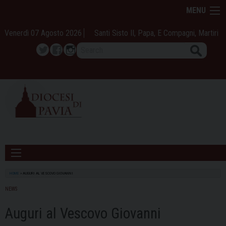
Skip
MENU
to
content
Venerdì 07 Agosto 2026
Santi Sisto II, Papa, E Compagni, Martiri
Search
Twitter
Facebook
Instagram
HOME
»
AUGURI AL VESCOVO GIOVANNI
NEWS
Auguri al Vescovo Giovanni