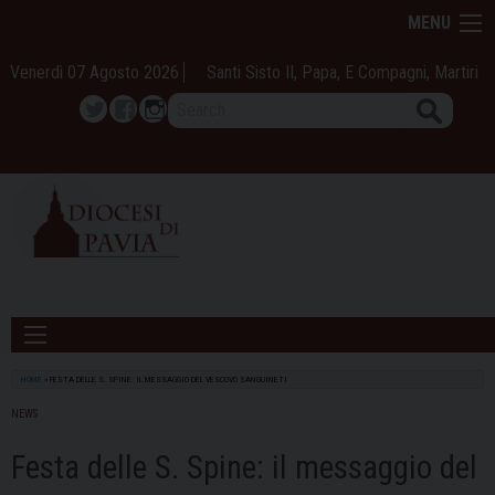
Skip
MENU
to
content
Venerdì 07 Agosto 2026
Santi Sisto II, Papa, E Compagni, Martiri
Search
Twitter
Facebook
Instagram
HOME
»
FESTA DELLE S. SPINE: IL MESSAGGIO DEL VESCOVO SANGUINETI
NEWS
Festa delle S. Spine: il messaggio del