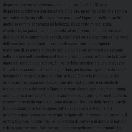
disprezzato e non ne avevamo alcuna stima» (Is 53,2b-3). Un re
disprezzato, ridotto a una maschera di dolore, un re “da burla” che sembra
non valere nulla, un volto sfigurato e percosso! Eppure, fratelli e sorelle,
anche se non ha apparenza né bellezza, il suo volto mite ci attira,
c’interpella, sa parlare, anche tacendo, al nostro cuore: quanti uomini e
donne, nel loro cammino di santità, sono stati mossi e commossi dal volto
dell’Ecce homo, dal Cristo coronato di spine, muto ma eloquente
testimone di un amore puro e totale, e di un dolore composto e assunto
nella libertà e nell’obbedienza al Padre! Proprio questo volto, con la fronte
rigata dal sangue e dal sudore, è il volto della misericordia, che in questo
Anno Santo siamo tutti invitati a guardare, per lasciarci guardare da lui, per
lasciarci ferire dal suo amore. Infatti in Gesù, Dio si fa mendicante del
nostro amore, bussa con discrezione alle nostre porte, e ci chiede di
togliere dal capo del nostro Signore almeno alcune spine che noi, uomini,
continuiamo a conficcare nel suo cuore, nel suo corpo che ora tocchiamo
e incontriamo nella carne deturpata dei nostri fratelli e delle nostre sorelle.
Noi custodiamo tre Sante Spine, tratte dalla corona di Gesù, e che
possiamo riconoscere come segno di spine che feriscono, ancora oggi, il
nostro Signore, il nostro Re, nell’esistenza di uomini e di donne, di bambini
e di anziani che sono fratelli e sorelle nostre nella comune umanità. La