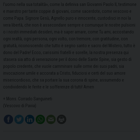
l’uomo nella sua totalità», come la definiva san Giovanni Paolo II, testimone
e maestro per tante coppie di giovani, come sacerdote, come vescovo e
come Papa. Signore Gesù, Agnello puro e innocente, custodisci in noi la
vera libertà, che non è assecondare sempre e comunque le nostre pulsioni
o i nostri immediati desideri, ma è saper amare, come Tu ami, accostando
ogni realtà, ogni persona, ogni volto, con tremore, con gratitudine, con
gratuità, riconoscendo che tutto è segno santo e sacro del Mistero, tutto è
dono del Padre! Ecco, carissimi fratelli e sorelle, la nostra presenza qui
stasera sia atto di venerazione per il dono delle Sante Spine, sia gesto di
popolo credente, che vuole camminare sulle orme dei suoi padri, sia
invocazione umile e accorata a Cristo, fiduciosi e certi del suo amore
misericordioso, che sa portare la sua corona di spine, assumendo e
condividendo le ferite e le sofferenze di tutti! Amen
+ Mons. Corrado Sanguineti
(Vescovo di Pavia)