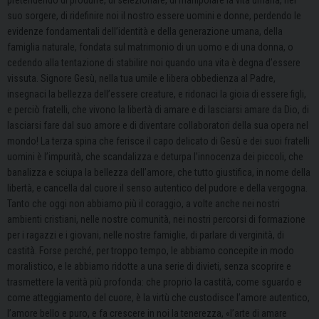
pretendendo di produrre, di selezionare, di manipolare la vita umana, nel
suo sorgere, di ridefinire noi il nostro essere uomini e donne, perdendo le
evidenze fondamentali dell’identità e della generazione umana, della
famiglia naturale, fondata sul matrimonio di un uomo e di una donna, o
cedendo alla tentazione di stabilire noi quando una vita è degna d’essere
vissuta. Signore Gesù, nella tua umile e libera obbedienza al Padre,
insegnaci la bellezza dell’essere creature, e ridonaci la gioia di essere figli,
e perciò fratelli, che vivono la libertà di amare e di lasciarsi amare da Dio, di
lasciarsi fare dal suo amore e di diventare collaboratori della sua opera nel
mondo! La terza spina che ferisce il capo delicato di Gesù e dei suoi fratelli
uomini è l’impurità, che scandalizza e deturpa l’innocenza dei piccoli, che
banalizza e sciupa la bellezza dell’amore, che tutto giustifica, in nome della
libertà, e cancella dal cuore il senso autentico del pudore e della vergogna.
Tanto che oggi non abbiamo più il coraggio, a volte anche nei nostri
ambienti cristiani, nelle nostre comunità, nei nostri percorsi di formazione
per i ragazzi e i giovani, nelle nostre famiglie, di parlare di verginità, di
castità. Forse perché, per troppo tempo, le abbiamo concepite in modo
moralistico, e le abbiamo ridotte a una serie di divieti, senza scoprire e
trasmettere la verità più profonda: che proprio la castità, come sguardo e
come atteggiamento del cuore, è la virtù che custodisce l’amore autentico,
l’amore bello e puro, e fa crescere in noi la tenerezza, «l’arte di amare