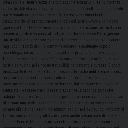
prima spina è l’indifferenza, che può assumere tanti volti: è l’indifferenza
verso Dio, talvolta più presente in certi credenti, che nell’inquietudine di chi
sta cercando con passione la verità, Dio che viene dimenticato e
cancellato dall’orizzonte concreto e reale del nostro vivere e del nostro
operare, è l’indifferenza verso Cristo, che rischia di essere, per molti, una
presenza ignota e estranea alla vita, è l’indifferenza verso l’altro, per cui,
tutti rivolti alle nostre cose e ai nostri interessi, non sappiamo più vedere,
negli occhi, il volto di chi ci cammina accanto, a qualunque popolo
appartenga, non ci lasciamo più inquietare e provocare dal bisogno del
fratello, che conosce la povertà nelle sue varie forme, e ci chiudiamo nella
nostra solitudine, nella nostra tranquillità, nelle nostre sicurezze. Signore
Gesù, con la forza mite del tuo amore, vinci la nostra indifferenza, donaci
un cuore vivo, un cuore di carne, che si lasci commuovere dalla tua
passione e si lascia ferire dalle sofferenze, dal grido anche silenzioso di
tanti fratelli e sorelle che ci passano accanto! La seconda spina che
trafigge il Signore è l’orgoglio, che ci porta sottilmente a voler prevalere, ad
affermare una nostra superiorità, a perseguire logiche di competizione
sempre più disumanizzanti, nei rapporti sociali, nel lavoro, negli ambienti di
formazione; ed è un orgoglio che diviene anche presunzione di fissare noi i
limiti del bene e del male, di non accettare il nostro essere creature,