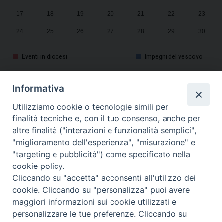
17
18
19
20
21
22
23
24
25
26
27
28
29
30
31
1
2
3
4
5
6
Eventi in diocesi
Impegni del vescovo
Informativa
CALENDARIO PASTORALE 2025-2026
Utilizziamo cookie o tecnologie simili per
finalità tecniche e, con il tuo consenso, anche per
altre finalità ("interazioni e funzionalità semplici",
"miglioramento dell'esperienza", "misurazione" e
"targeting e pubblicità") come specificato nella
cookie policy.
Cliccando su "accetta" acconsenti all'utilizzo dei
cookie. Cliccando su "personalizza" puoi avere
maggiori informazioni sui cookie utilizzati e
personalizzare le tue preferenze. Cliccando su