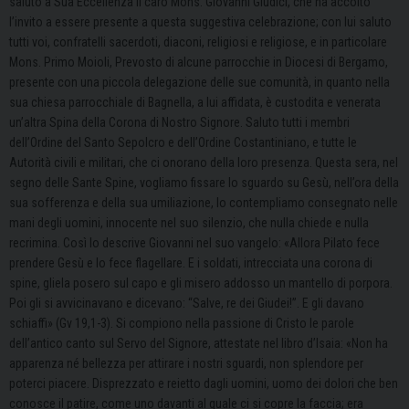
saluto a Sua Eccellenza il caro Mons. Giovanni Giudici, che ha accolto
l’invito a essere presente a questa suggestiva celebrazione; con lui saluto
tutti voi, confratelli sacerdoti, diaconi, religiosi e religiose, e in particolare
Mons. Primo Moioli, Prevosto di alcune parrocchie in Diocesi di Bergamo,
presente con una piccola delegazione delle sue comunità, in quanto nella
sua chiesa parrocchiale di Bagnella, a lui affidata, è custodita e venerata
un’altra Spina della Corona di Nostro Signore. Saluto tutti i membri
dell’Ordine del Santo Sepolcro e dell’Ordine Costantiniano, e tutte le
Autorità civili e militari, che ci onorano della loro presenza. Questa sera, nel
segno delle Sante Spine, vogliamo fissare lo sguardo su Gesù, nell’ora della
sua sofferenza e della sua umiliazione, lo contempliamo consegnato nelle
mani degli uomini, innocente nel suo silenzio, che nulla chiede e nulla
recrimina. Così lo descrive Giovanni nel suo vangelo: «Allora Pilato fece
prendere Gesù e lo fece flagellare. E i soldati, intrecciata una corona di
spine, gliela posero sul capo e gli misero addosso un mantello di porpora.
Poi gli si avvicinavano e dicevano: “Salve, re dei Giudei!”. E gli davano
schiaffi» (Gv 19,1-3). Si compiono nella passione di Cristo le parole
dell’antico canto sul Servo del Signore, attestate nel libro d’Isaia: «Non ha
apparenza né bellezza per attirare i nostri sguardi, non splendore per
poterci piacere. Disprezzato e reietto dagli uomini, uomo dei dolori che ben
conosce il patire, come uno davanti al quale ci si copre la faccia; era