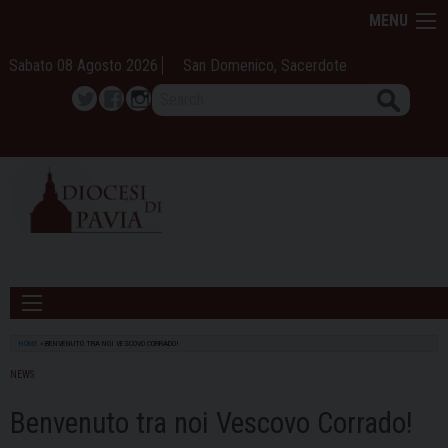
Skip
MENU
to
content
Sabato 08 Agosto 2026
San Domenico, Sacerdote
Search
Twitter
Facebook
Instagram
HOME
»
BENVENUTO TRA NOI VESCOVO CORRADO!
NEWS
Benvenuto tra noi Vescovo Corrado!