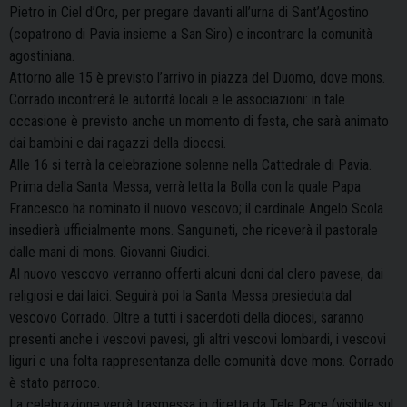
Pietro in Ciel d’Oro, per pregare davanti all’urna di Sant’Agostino
(copatrono di Pavia insieme a San Siro) e incontrare la comunità
agostiniana.
Attorno alle 15 è previsto l’arrivo in piazza del Duomo, dove mons.
Corrado incontrerà le autorità locali e le associazioni: in tale
occasione è previsto anche un momento di festa, che sarà animato
dai bambini e dai ragazzi della diocesi.
Alle 16 si terrà la celebrazione solenne nella Cattedrale di Pavia.
Prima della Santa Messa, verrà letta la Bolla con la quale Papa
Francesco ha nominato il nuovo vescovo; il cardinale Angelo Scola
insedierà ufficialmente mons. Sanguineti, che riceverà il pastorale
dalle mani di mons. Giovanni Giudici.
Al nuovo vescovo verranno offerti alcuni doni dal clero pavese, dai
religiosi e dai laici. Seguirà poi la Santa Messa presieduta dal
vescovo Corrado. Oltre a tutti i sacerdoti della diocesi, saranno
presenti anche i vescovi pavesi, gli altri vescovi lombardi, i vescovi
liguri e una folta rappresentanza delle comunità dove mons. Corrado
è stato parroco.
La celebrazione verrà trasmessa in diretta da Tele Pace (visibile sul