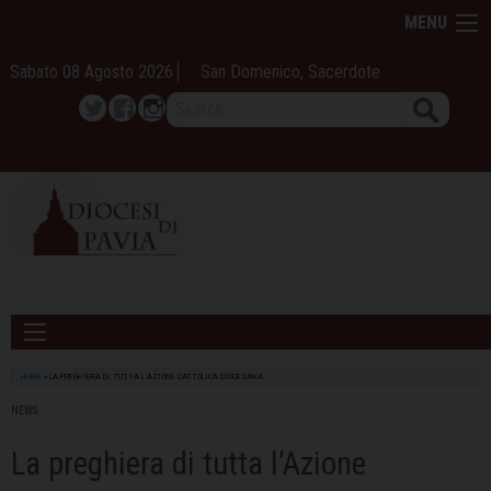
Skip
MENU
to
content
Sabato 08 Agosto 2026
San Domenico, Sacerdote
Search
Twitter
Facebook
Instagram
HOME
»
LA PREGHIERA DI TUTTA L’AZIONE CATTOLICA DIOCESANA
NEWS
La preghiera di tutta l’Azione