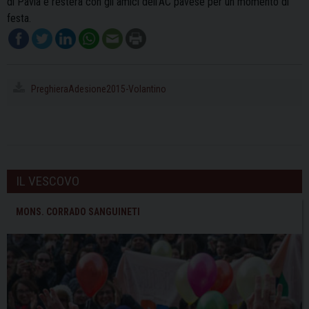
di Pavia e resterà con gli amici dell’AC pavese per un momento di
festa.
PreghieraAdesione2015-Volantino
IL VESCOVO
MONS. CORRADO SANGUINETI