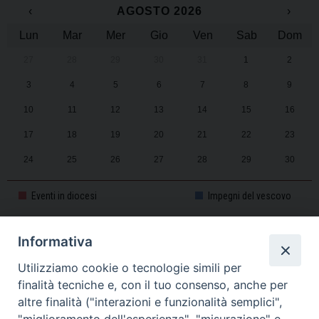
‹
AGOSTO 2026
›
Lun
Mar
Mer
Gio
Ven
Sab
Dom
27
28
29
30
31
1
2
3
4
5
6
7
8
9
10
11
12
13
14
15
16
17
18
19
20
21
22
23
24
25
26
27
28
29
30
31
1
2
3
4
5
6
Eventi in diocesi
Impegni del vescovo
Informativa
CALENDARIO PASTORALE 2025-2026
Utilizziamo cookie o tecnologie simili per
finalità tecniche e, con il tuo consenso, anche per
altre finalità ("interazioni e funzionalità semplici",