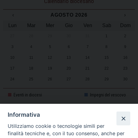
Calendario diocesano
‹
AGOSTO 2026
›
Lun
Mar
Mer
Gio
Ven
Sab
Dom
27
28
29
30
31
1
2
3
4
5
6
7
8
9
10
11
12
13
14
15
16
17
18
19
20
21
22
23
24
25
26
27
28
29
30
31
1
2
3
4
5
6
Eventi in diocesi
Impegni del vescovo
Informativa
CALENDARIO PASTORALE 2025-2026
Utilizziamo cookie o tecnologie simili per
finalità tecniche e, con il tuo consenso, anche per