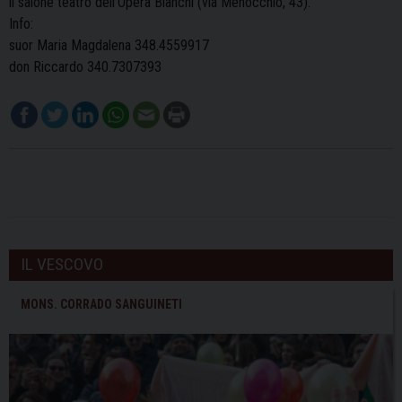
il salone teatro dell’Opera Bianchi (via Menocchio, 43).
Info:
suor Maria Magdalena 348.4559917
don Riccardo 340.7307393
IL VESCOVO
MONS. CORRADO SANGUINETI