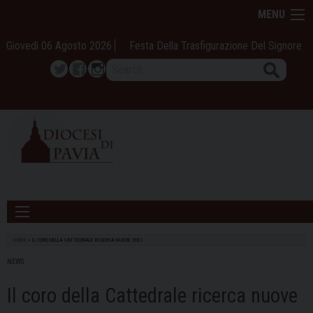
Skip
MENU
to
content
Giovedì 06 Agosto 2026
Festa Della Trasfigurazione Del Signore
Search
Twitter
Facebook
Instagram
HOME
»
IL CORO DELLA CATTEDRALE RICERCA NUOVE VOCI
NEWS
Il coro della Cattedrale ricerca nuove