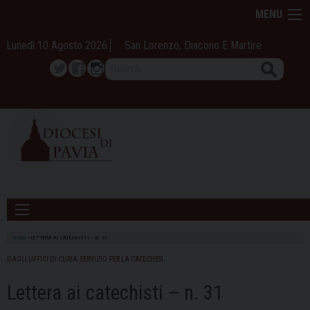
Skip
MENU
to
content
Lunedì 10 Agosto 2026
San Lorenzo, Diacono E Martire
Search
Twitter
Facebook
Instagram
HOME
»
LETTERA AI CATECHISTI – N. 31
DAGLI UFFICI DI CURIA
,
SERVIZIO PER LA CATECHESI
Lettera ai catechisti – n. 31