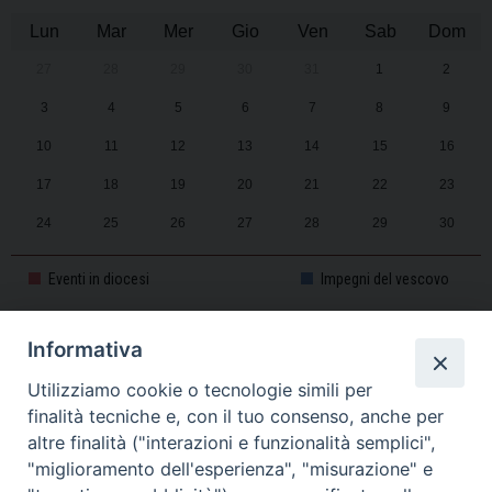
Lun
Mar
Mer
Gio
Ven
Sab
Dom
27
28
29
30
31
1
2
3
4
5
6
7
8
9
10
11
12
13
14
15
16
17
18
19
20
21
22
23
24
25
26
27
28
29
30
31
1
2
3
4
5
6
Eventi in diocesi
Impegni del vescovo
Informativa
CALENDARIO PASTORALE 2025-2026
Utilizziamo cookie o tecnologie simili per
finalità tecniche e, con il tuo consenso, anche per
altre finalità ("interazioni e funzionalità semplici",
"miglioramento dell'esperienza", "misurazione" e