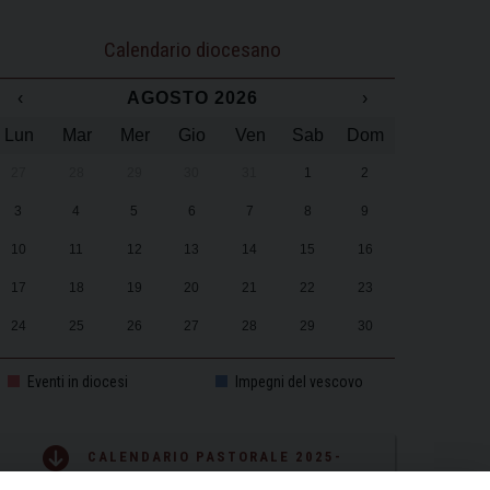
Calendario diocesano
‹
AGOSTO 2026
›
Lun
Mar
Mer
Gio
Ven
Sab
Dom
27
28
29
30
31
1
2
3
4
5
6
7
8
9
10
11
12
13
14
15
16
17
18
19
20
21
22
23
24
25
26
27
28
29
30
31
1
2
3
4
5
6
Eventi in diocesi
Impegni del vescovo
CALENDARIO PASTORALE 2025-
2026