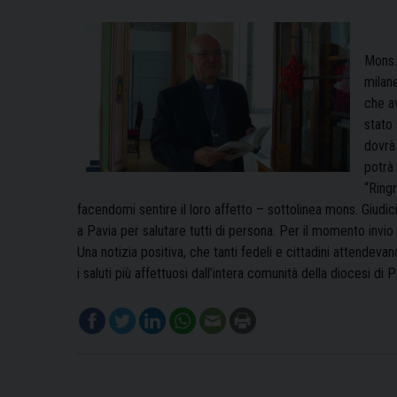
Mons.
milane
che av
stato 
dovrà
potrà 
“Ringr
facendomi sentire il loro affetto – sottolinea mons. Giudic
a Pavia per salutare tutti di persona. Per il momento invio a
Una notizia positiva, che tanti fedeli e cittadini attendev
i saluti più affettuosi dall’intera comunità della diocesi di 