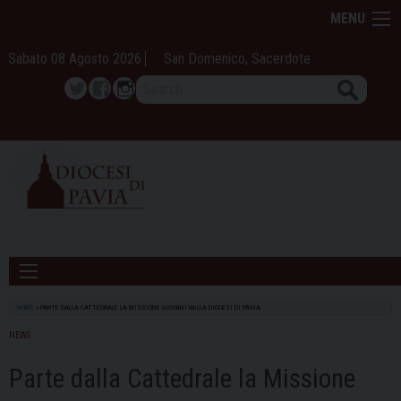
Skip
MENU
to
content
Sabato 08 Agosto 2026
San Domenico, Sacerdote
Search
Twitter
Facebook
Instagram
HOME
»
PARTE DALLA CATTEDRALE LA MISSIONE GIOVANI NELLA DIOCESI DI PAVIA
NEWS
Parte dalla Cattedrale la Missione