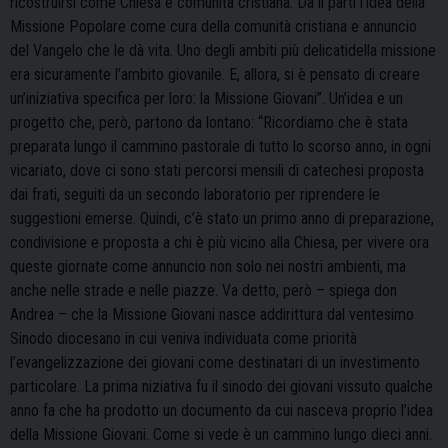
ricostruirsi come Chiesa e comunità cristiana. Da lì partì l’idea della
Missione Popolare come cura della comunità cristiana e annuncio
del Vangelo che le dà vita. Uno degli ambiti più delicatidella missione
era sicuramente l’ambito giovanile. E, allora, si è pensato di creare
un’iniziativa specifica per loro: la Missione Giovani”. Un’idea e un
progetto che, però, partono da lontano: “Ricordiamo che è stata
preparata lungo il cammino pastorale di tutto lo scorso anno, in ogni
vicariato, dove ci sono stati percorsi mensili di catechesi proposta
dai frati, seguiti da un secondo laboratorio per riprendere le
suggestioni emerse. Quindi, c’è stato un primo anno di preparazione,
condivisione e proposta a chi è più vicino alla Chiesa, per vivere ora
queste giornate come annuncio non solo nei nostri ambienti, ma
anche nelle strade e nelle piazze. Va detto, però – spiega don
Andrea – che la Missione Giovani nasce addirittura dal ventesimo
Sinodo diocesano in cui veniva individuata come priorità
l’evangelizzazione dei giovani come destinatari di un investimento
particolare. La prima niziativa fu il sinodo dei giovani vissuto qualche
anno fa che ha prodotto un documento da cui nasceva proprio l’idea
della Missione Giovani. Come si vede è un cammino lungo dieci anni.