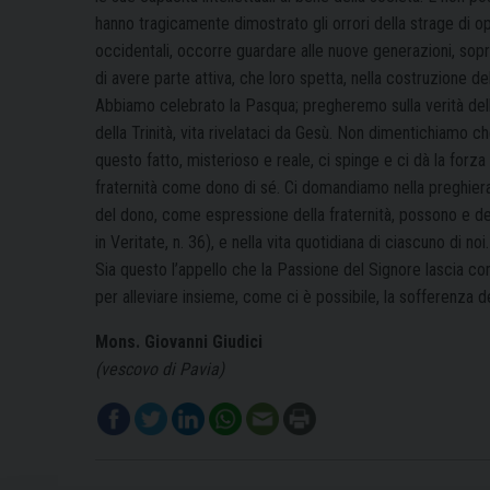
hanno tragicamente dimostrato gli orrori della strage di op
occidentali, occorre guardare alle nuove generazioni, soprat
di avere parte attiva, che loro spetta, nella costruzione d
Abbiamo celebrato la Pasqua; pregheremo sulla verità del
della Trinità, vita rivelataci da Gesù. Non dimentichiamo che
questo fatto, misterioso e reale, ci spinge e ci dà la forz
fraternità come dono di sé. Ci domandiamo nella preghiera e 
del dono, come espressione della fraternità, possono e de
in Veritate, n. 36), e nella vita quotidiana di ciascuno di noi.
Sia questo l’appello che la Passione del Signore lascia c
per alleviare insieme, come ci è possibile, la sofferenza dei
Mons. Giovanni Giudici
(vescovo di Pavia)