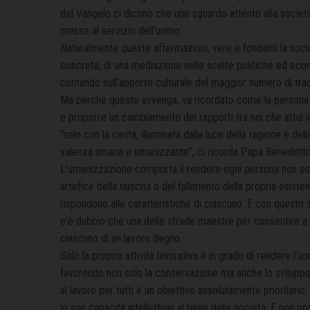
del Vangelo ci dicono che uno sguardo attento alla societ
messe al servizio dell’uomo.
Naturalmente queste affermazioni, vere e fondanti la società
concreta, di una mediazione nelle scelte politiche ed ec
contando sull’apporto culturale del maggior numero di tradiz
Ma perché questo avvenga, va ricordato come la persona um
e proporre un cambiamento dei rapporti tra noi che attui lo
“solo con la carità, illuminata dalla luce della ragione e del
valenza umana e umanizzante”, ci ricorda Papa Benedetto ne
L’umanizzazione comporta il rendere ogni persona non so
artefice della riuscita o del fallimento della propria esi
rispondono alle caratteristiche di ciascuno. E con questo si
c’è dubbio che una delle strade maestre per consentire a tutt
ciascuno di un lavoro degno.
Solo la propria attività lavorativa è in grado di rendere l’u
favorendo non solo la conservazione ma anche lo sviluppo 
al lavoro per tutti è un obiettivo assolutamente prioritari
le sue capacità intellettuali al bene della società. E non