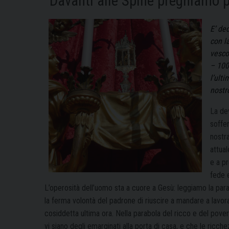
“Davanti alle Spine preghiamo p
E’ de
con l
vesco
– 100
l’ult
nostro
La dev
soffer
nostr
attual
e a p
fede 
L’operosità dell’uomo sta a cuore a Gesù: leggiamo la parab
la ferma volontà del padrone di riuscire a mandare a lavor
cosiddetta ultima ora. Nella parabola del ricco e del pov
vi siano degli emarginati alla porta di casa, e che le ric