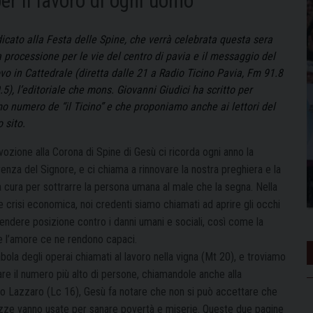
er il lavoro di ogni uomo”
dicato alla Festa delle Spine, che verrà celebrata questa sera
a processione per le vie del centro di pavia e il messaggio del
vo in Cattedrale (diretta dalle 21 a Radio Ticino Pavia, Fm 91.8
.5), l’editoriale che mons. Giovanni Giudici ha scritto per
imo numero de “il Ticino” e che proponiamo anche ai lettori del
 sito.
ozione alla Corona di Spine di Gesù ci ricorda ogni anno la
enza del Signore, e ci chiama a rinnovare la nostra preghiera e la
a cura per sottrarre la persona umana al male che la segna. Nella
e crisi economica, noi credenti siamo chiamati ad aprire gli occhi
rendere posizione contro i danni umani e sociali, così come la
e l’amore ce ne rendono capaci.
ola degli operai chiamati al lavoro nella vigna (Mt 20), e troviamo
are il numero più alto di persone, chiamandole anche alla
ero Lazzaro (Lc 16), Gesù fa notare che non si può accettare che
chezze vanno usate per sanare povertà e miserie. Queste due pagine