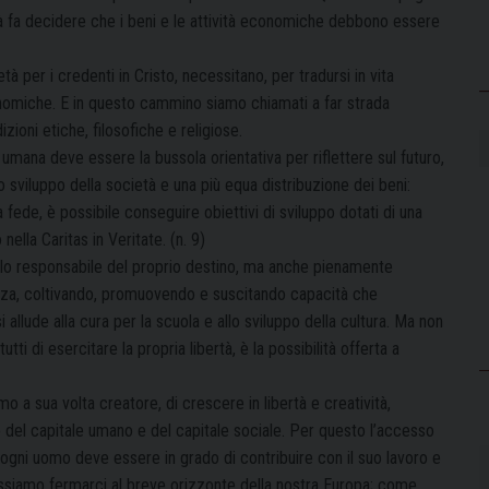
à fa decidere che i beni e le attività economiche debbono essere
 per i credenti in Cristo, necessitano, per tradursi in vita
onomiche. E in questo cammino siamo chiamati a far strada
ioni etiche, filosofiche e religiose.
ana deve essere la bussola orientativa per riflettere sul futuro,
 sviluppo della società e una più equa distribuzione dei beni:
la fede, è possibile conseguire obiettivi di sviluppo dotati di una
lla Caritas in Veritate. (n. 9)
lo responsabile del proprio destino, ma anche pienamente
stenza, coltivando, promuovendo e suscitando capacità che
 allude alla cura per la scuola e allo sviluppo della cultura. Ma non
i di esercitare la propria libertà, è la possibilità offerta a
omo a sua volta creatore, di crescere in libertà e creatività,
del capitale umano e del capitale sociale. Per questo l’accesso
o; ogni uomo deve essere in grado di contribuire con il suo lavoro e
 possiamo fermarci al breve orizzonte della nostra Europa; come