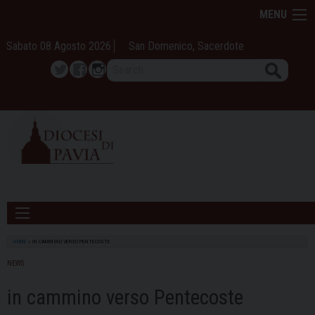
Skip
MENU
to
content
Sabato 08 Agosto 2026
San Domenico, Sacerdote
Search
Twitter
Facebook
Instagram
HOME
»
IN CAMMINO VERSO PENTECOSTE
NEWS
in cammino verso Pentecoste