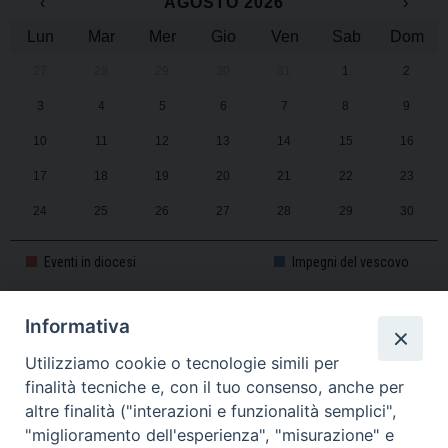
‹
AGOSTO 2026
›
Lun
Mar
Mer
Gio
Ven
Sab
Dom
27
28
29
30
31
1
2
3
4
5
6
7
8
9
10
11
12
13
14
15
16
17
18
19
20
21
22
23
24
25
26
27
28
29
30
31
1
2
3
4
5
6
Eventi in diocesi
Impegni del vescovo
Informativa
CALENDARIO PASTORALE 2025-2026
Utilizziamo cookie o tecnologie simili per
finalità tecniche e, con il tuo consenso, anche per
altre finalità ("interazioni e funzionalità semplici",
"miglioramento dell'esperienza", "misurazione" e