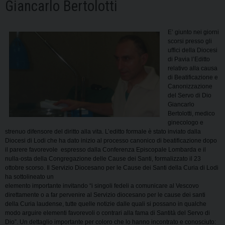
Giancarlo Bertolotti
E’ giunto nei giorni
scorsi presso gli
uffici della Diocesi
di Pavia l’Editto
relativo alla causa
di Beatificazione e
Canonizzazione
del Servo di Dio
Giancarlo
Bertolotti, medico
ginecologo e
strenuo difensore del diritto alla vita. L’editto formale è stato inviato dalla
Diocesi di Lodi che ha dato inizio al processo canonico di beatificazione dopo
il parere favorevole espresso dalla Conferenza Episcopale Lombarda e il
nulla-osta della Congregazione delle Cause dei Santi, formalizzato il 23
ottobre scorso. Il Servizio Diocesano per le Cause dei Santi della Curia di Lodi
ha sottolineato un
elemento importante invitando “i singoli fedeli a comunicare al Vescovo
direttamente o a far pervenire al Servizio diocesano per le cause dei santi
della Curia laudense, tutte quelle notizie dalle quali si possano in qualche
modo arguire elementi favorevoli o contrari alla fama di Santità del Servo di
Dio”. Un dettaglio importante per coloro che lo hanno incontrato e conosciuto: