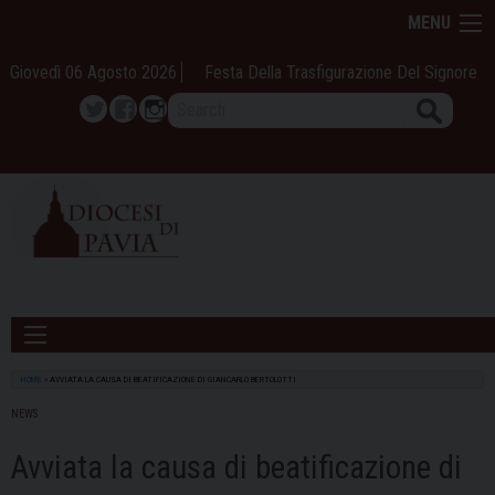
Skip
MENU
to
content
Giovedì 06 Agosto 2026
Festa Della Trasfigurazione Del Signore
Search
Twitter
Facebook
Instagram
HOME
»
AVVIATA LA CAUSA DI BEATIFICAZIONE DI GIANCARLO BERTOLOTTI
NEWS
Avviata la causa di beatificazione di