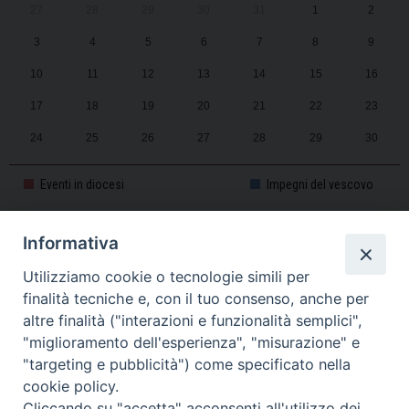
27
28
29
30
31
1
2
3
4
5
6
7
8
9
10
11
12
13
14
15
16
17
18
19
20
21
22
23
24
25
26
27
28
29
30
31
1
2
3
4
5
6
Eventi in diocesi
Impegni del vescovo
Informativa
CALENDARIO PASTORALE 2025-2026
Utilizziamo cookie o tecnologie simili per
finalità tecniche e, con il tuo consenso, anche per
altre finalità ("interazioni e funzionalità semplici",
"miglioramento dell'esperienza", "misurazione" e
"targeting e pubblicità") come specificato nella
cookie policy.
Cliccando su "accetta" acconsenti all'utilizzo dei