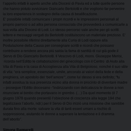
l’appello infatti è aperto anche alla Diocesi di Pavia ed a tutte quelle persone
che hanno potuto avvicinare Giancarlo Bertolotti e che vogliono far pervenire
la loro esperienza in sostegno della causa di beatificazione.
E’ possibile infatti comunicare i propri ricordi e le impressioni personali al
proprio parroco o ad altra persona consacrata che provvederà a comunicarle a
sua volta alla Diocesi di Lodi. Lo stesso percorso vale anche per gli scritti:
lettere e messaggi vergati da Bertolotti costituiscono un materiale prezioso. E’
inoltre possibile riferirsi direttamente alla Curia di Lodi oppure alla
Postulazione della Causa per consegnare scritti e ricordi che possano
contribuire a rendere ancora più salda la fama di santità di cui già gode il
Servo di Dio Giancarlo Bertolotti. Il Vescovo di Lodi, mons. Giuseppe Merisi,
ricorda nell’Editto le collaborazioni del ginecologo con il Centro di Aiuto alla
Vita di Pavia e la casa di Accoglienza alla Vita di Belgioioso, nonché il suo stile
di vita: “era semplice, essenziale, umile, ancorato ai valori della fede e della
preghiera, un apostolo del ‘bell’amore’”, come lui stesso si era definito; “fu
infatti assidua la sua presenza vicino alla donna in procinto di diventare madre
– prosegue l’Editto diocesano -”indirizzando con delicatezza le donne a non
rinunciare al bimbo che portavano in grembo. (…) Da quel momento (il 7
giugno 1978 quando presentò l’obiezione di coscienza alla legge 194 che
legalizzava l’aborto, ndr.) per il Servo di Dio iniziò una missione che sarebbe
durata fino alla morte: salvare la vita di tanti esseri umani a rischio di
soppressione, aiutando le donne a superare la tentazione e il dramma
dell’aborto”.
Simona Rapparelli