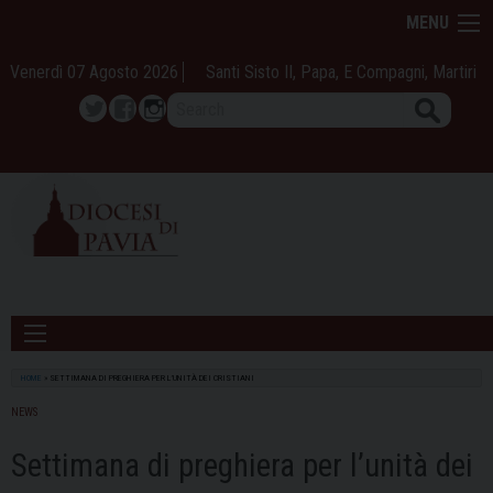
Skip
MENU
to
content
Venerdì 07 Agosto 2026
Santi Sisto II, Papa, E Compagni, Martiri
Search
Twitter
Facebook
Instagram
HOME
»
SETTIMANA DI PREGHIERA PER L’UNITÀ DEI CRISTIANI
NEWS
Settimana di preghiera per l’unità dei