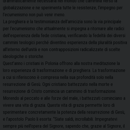
drammaticamente necessaria nel mondo che cammina verso la
globalizzazione e ne sperimenta tutte le resistenze, l’impegno per
l’ecumenismo non può venir meno.
La preghiera e la testimonianza dell’amicizia sono la via principale
per l’ecumenismo che
attualmente si impegna a ritornare alle radici
dell’esperienza della fede cristiana, verificando la fedeltà dei diversi
cammini teologici perché diventino esperienza della pluralità positiva
all’interno dell’unità e non contrapposizioni radicalizzate di scelte
ideologiche o storiche.
Quest’anno i cristiani in Polonia offrono alla nostra meditazione la
loro esperienza di trasformazione e di preghiera. La trasformazione
a cui si riferiscono è compresa nella sua profondità solo nella
resurrezione di Gesù. Ogni cristiano battezzato nella morte e
resurrezione di Cristo comincia un cammino di trasformazione.
Morendo al peccato e alle forze del male, i battezzati cominciano a
vivere una vita di grazia. Questa vita di grazia permette loro di
sperimentare concretamente la potenza della resurrezione di Gesù,
e l’apostolo Paolo li esorta: “Siate saldi, incrollabili. Impegnatevi
sempre più nell’opera del Signore, sapendo che, grazie al Signore, il