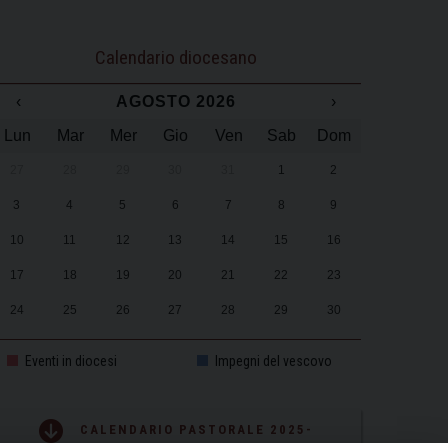
Calendario diocesano
‹
AGOSTO 2026
›
Lun
Mar
Mer
Gio
Ven
Sab
Dom
27
28
29
30
31
1
2
3
4
5
6
7
8
9
10
11
12
13
14
15
16
17
18
19
20
21
22
23
24
25
26
27
28
29
30
31
1
2
3
4
5
6
Eventi in diocesi
Impegni del vescovo
CALENDARIO PASTORALE 2025-