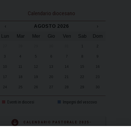
Calendario diocesano
‹
AGOSTO 2026
›
Lun
Mar
Mer
Gio
Ven
Sab
Dom
27
28
29
30
31
1
2
3
4
5
6
7
8
9
10
11
12
13
14
15
16
17
18
19
20
21
22
23
24
25
26
27
28
29
30
31
1
2
3
4
5
6
Eventi in diocesi
Impegni del vescovo
CALENDARIO PASTORALE 2025-
2026