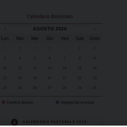
Calendario diocesano
‹
AGOSTO 2026
›
Lun
Mar
Mer
Gio
Ven
Sab
Dom
27
28
29
30
31
1
2
3
4
5
6
7
8
9
10
11
12
13
14
15
16
17
18
19
20
21
22
23
24
25
26
27
28
29
30
31
1
2
3
4
5
6
Eventi in diocesi
Impegni del vescovo
CALENDARIO PASTORALE 2025-