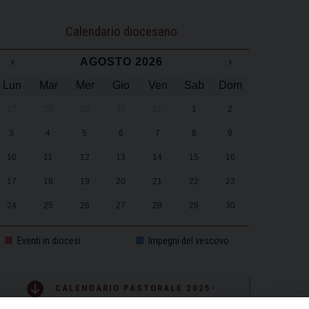
Calendario diocesano
‹
AGOSTO 2026
›
Lun
Mar
Mer
Gio
Ven
Sab
Dom
27
28
29
30
31
1
2
3
4
5
6
7
8
9
10
11
12
13
14
15
16
17
18
19
20
21
22
23
24
25
26
27
28
29
30
31
1
2
3
4
5
6
Eventi in diocesi
Impegni del vescovo
CALENDARIO PASTORALE 2025-
2026