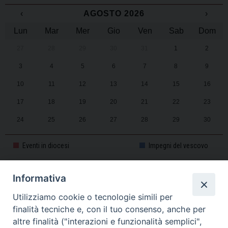
‹
AGOSTO 2026
›
Lun
Mar
Mer
Gio
Ven
Sab
Dom
27
28
29
30
31
1
2
3
4
5
6
7
8
9
10
11
12
13
14
15
16
17
18
19
20
21
22
23
24
25
26
27
28
29
30
31
1
2
3
4
5
6
Eventi in diocesi
Impegni del vescovo
Informativa
CALENDARIO PASTORALE 2025-2026
Utilizziamo cookie o tecnologie simili per
finalità tecniche e, con il tuo consenso, anche per
altre finalità ("interazioni e funzionalità semplici",