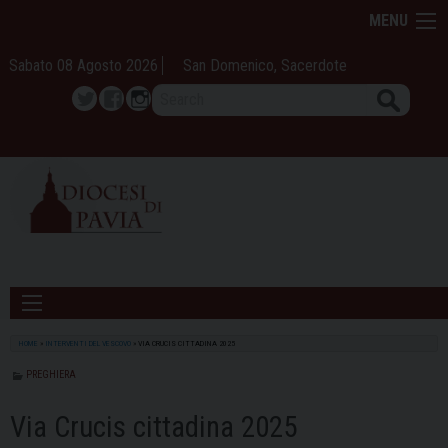
Skip
MENU
to
content
Sabato 08 Agosto 2026
San Domenico, Sacerdote
Search
Twitter
Facebook
Instagram
HOME
»
INTERVENTI DEL VESCOVO
»
VIA CRUCIS CITTADINA 2025
PREGHIERA
Via Crucis cittadina 2025