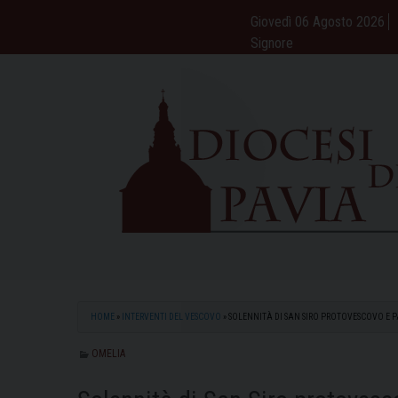
Skip
Giovedì 06 Agosto 2026
to
Signore
content
HOME
»
INTERVENTI DEL VESCOVO
»
SOLENNITÀ DI SAN SIRO PROTOVESCOVO E P
OMELIA