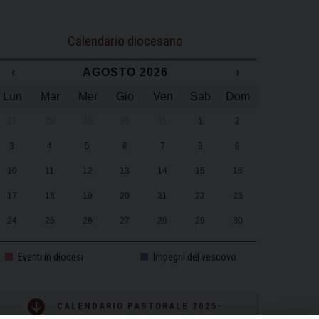
Calendario diocesano
‹
AGOSTO 2026
›
Lun
Mar
Mer
Gio
Ven
Sab
Dom
27
28
29
30
31
1
2
3
4
5
6
7
8
9
10
11
12
13
14
15
16
17
18
19
20
21
22
23
24
25
26
27
28
29
30
31
1
2
3
4
5
6
Eventi in diocesi
Impegni del vescovo
CALENDARIO PASTORALE 2025-