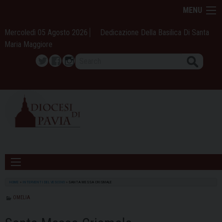
Skip
MENU
to
content
Mercoledì 05 Agosto 2026
Dedicazione Della Basilica Di Santa
Maria Maggiore
Search
Twitter
Facebook
Instagram
HOME
»
INTERVENTI DEL VESCOVO
»
SANTA MESSA CRISMALE
OMELIA