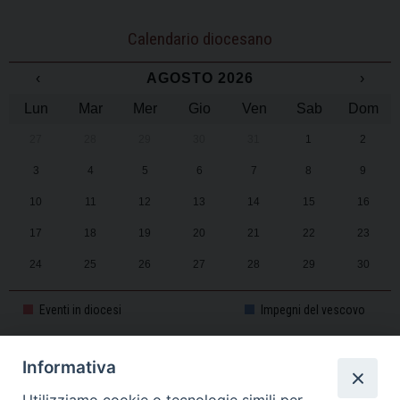
Calendario diocesano
‹
AGOSTO 2026
›
Lun
Mar
Mer
Gio
Ven
Sab
Dom
27
28
29
30
31
1
2
3
4
5
6
7
8
9
10
11
12
13
14
15
16
17
18
19
20
21
22
23
24
25
26
27
28
29
30
31
1
2
3
4
5
6
Eventi in diocesi
Impegni del vescovo
Informativa
CALENDARIO PASTORALE 2025-2026