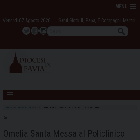
Skip
MENU
to
content
Venerdì 07 Agosto 2026
Santi Sisto II, Papa, E Compagni, Martiri
Search
Twitter
Facebook
Instagram
HOME
»
INTERVENTI DEL VESCOVO
»
OMELIA SANTA MESSA AL POLICLINICO SAN MATTEO
Omelia Santa Messa al Policlinico