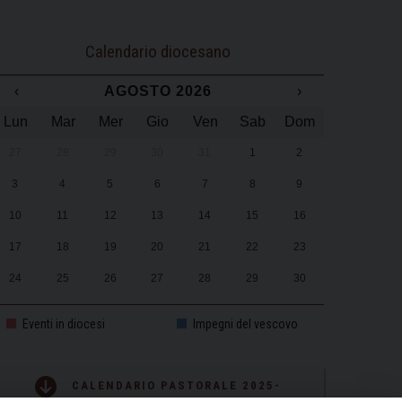
Calendario diocesano
‹
AGOSTO 2026
›
Lun
Mar
Mer
Gio
Ven
Sab
Dom
27
28
29
30
31
1
2
3
4
5
6
7
8
9
10
11
12
13
14
15
16
17
18
19
20
21
22
23
24
25
26
27
28
29
30
31
1
2
3
4
5
6
Eventi in diocesi
Impegni del vescovo
CALENDARIO PASTORALE 2025-