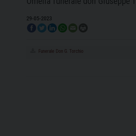
Omelia funerale don Giuseppe T
29-05-2023
Funerale Don G. Torchio