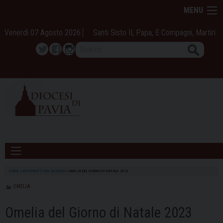
Skip
MENU
to
content
Venerdì 07 Agosto 2026
Santi Sisto II, Papa, E Compagni, Martiri
Search
Twitter
Facebook
Instagram
HOME
»
INTERVENTI DEL VESCOVO
»
OMELIA DEL GIORNO DI NATALE 2023
OMELIA
Omelia del Giorno di Natale 2023