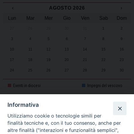
‹
AGOSTO 2026
›
Lun
Mar
Mer
Gio
Ven
Sab
Dom
27
28
29
30
31
1
2
3
4
5
6
7
8
9
10
11
12
13
14
15
16
17
18
19
20
21
22
23
24
25
26
27
28
29
30
31
1
2
3
4
5
6
Eventi in diocesi
Impegni del vescovo
Informativa
CALENDARIO PASTORALE 2025-2026
Utilizziamo cookie o tecnologie simili per
finalità tecniche e, con il tuo consenso, anche per
altre finalità ("interazioni e funzionalità semplici",