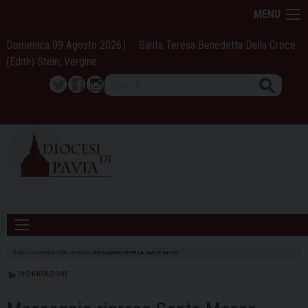
Skip
MENU
to
content
Domenica 09 Agosto 2026
Santa Teresa Benedetta Della Croce
(Edith) Stein, Vergine
Search
Twitter
Facebook
Instagram
HOME
»
INTERVENTI DEL VESCOVO
»
MESSAGGIO RIPRESA SANTE MESSE
DICHIARAZIONE