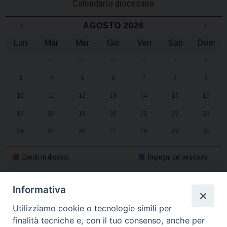
Calendario diocesano
‹
AGOSTO 2026
›
Lun
Mar
Mer
Gio
Ven
Sab
Dom
27
28
29
30
31
1
2
3
4
5
6
7
8
9
10
11
12
13
14
15
16
17
18
19
20
21
22
23
24
25
26
27
28
29
30
31
1
2
3
4
5
6
Eventi in diocesi
Impegni del vescovo
Informativa
CALENDARIO PASTORALE 2025-2026
Utilizziamo cookie o tecnologie simili per
finalità tecniche e, con il tuo consenso, anche per