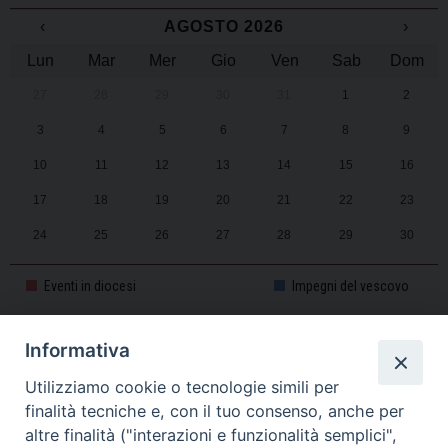
‹
AGOSTO 2026
›
Lun
Mar
Mer
Gio
Ven
Sab
Dom
27
28
29
30
31
1
2
3
4
5
6
7
8
9
10
11
12
13
14
15
16
17
18
19
20
21
22
23
24
25
26
27
28
29
30
31
1
2
3
4
5
6
Eventi in diocesi
Impegni del vescovo
Informativa
CALENDARIO PASTORALE 2025-2026
Utilizziamo cookie o tecnologie simili per
finalità tecniche e, con il tuo consenso, anche per
altre finalità ("interazioni e funzionalità semplici",