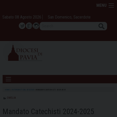
Skip
MENU
to
content
Sabato 08 Agosto 2026
San Domenico, Sacerdote
Search
Twitter
Facebook
Instagram
HOME
»
INTERVENTI DEL VESCOVO
»
MANDATO CATECHISTI 2024-2025
OMELIA
Mandato Catechisti 2024-2025