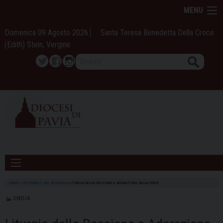
Skip
MENU
to
content
Domenica 09 Agosto 2026
Santa Teresa Benedetta Della Croce
(Edith) Stein, Vergine
Search
Twitter
Facebook
Instagram
HOME
»
INTERVENTI DEL VESCOVO
»
LITURGIA DELLA PASSIONE E ADORAZIONE DELLA CROCE
OMELIA