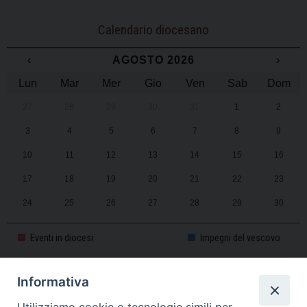
Calendario diocesano
‹
AGOSTO 2026
›
Lun
Mar
Mer
Gio
Ven
Sab
Dom
27
28
29
30
31
1
2
3
4
5
6
7
8
9
10
11
12
13
14
15
16
17
18
19
20
21
22
23
24
25
26
27
28
29
30
31
1
2
3
4
5
6
Eventi in diocesi
Impegni del vescovo
Informativa
CALENDARIO PASTORALE 2025-2026