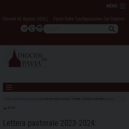
Skip
MENU
to
content
Giovedì 06 Agosto 2026
Festa Della Trasfigurazione Del Signore
Search
Twitter
Facebook
Instagram
HOME
»
INTERVENTI DEL VESCOVO
»
LETTERA PASTORALE 2023-2024: “SIGNORE, INSEGNACI A PREGARE” (LC 11,1)
ALTRO
Lettera pastorale 2023-2024: