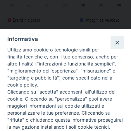
24
25
26
27
28
29
30
31
1
2
3
4
5
6
Eventi in diocesi
Impegni del vescovo
Informativa
CALENDARIO PASTORALE 2025-2026
Utilizziamo cookie o tecnologie simili per
finalità tecniche e, con il tuo consenso, anche per
altre finalità ("interazioni e funzionalità semplici",
"miglioramento dell'esperienza", "misurazione" e
"targeting e pubblicità") come specificato nella
cookie policy.
Cliccando su "accetta" acconsenti all'utilizzo dei
cookie. Cliccando su "personalizza" puoi avere
maggiori informazioni sui cookie utilizzati e
personalizzare le tue preferenze. Cliccando su
Piazza Duomo, 11 - 27100 Pavia - Tel. 0382.386511 - Fax
"rifiuta" o chiudendo questa informativa proseguirai
Twitter
Faceb
I
0382.386525 -
servizigenerali@diocesi.pavia.it
-
Privacy policy
la navigazione installando i soli cookie tecnici.