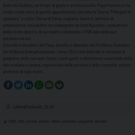
dono del Giubileo, un tempo di grazia e di misericordia. Papa Francesco ha
scelto come tema di questo appuntamento per tutta la Chiesa “Pellegrini di
speranza” e come Chiesa di Pavia, vogliamo vivere il cammino di
preparazione, lasciandoci accompagnare da Sant’Agostino, compatrono
della nostra diocesi, di cui stiamo celebrando i 1300 anni della sua
presenza tra noi.
Secondo il desiderio del Papa, accolto e rilanciato dal Pontificio Dicastero
per la Nuova Evangelizzazione, l’anno 2024 sarà dedicato a riscoprire la
preghiera, nelle sue varie forme, come gesto e dimensione essenziale della
vita cristiana e umana, espressione della persona e della comunità, respiro
profondo di ogni cuore.
LetteraPastorale_23-24
2023
,
città
,
corrado
,
diocesi
,
lettera
,
pastorale
,
sanguineti
,
vescovo