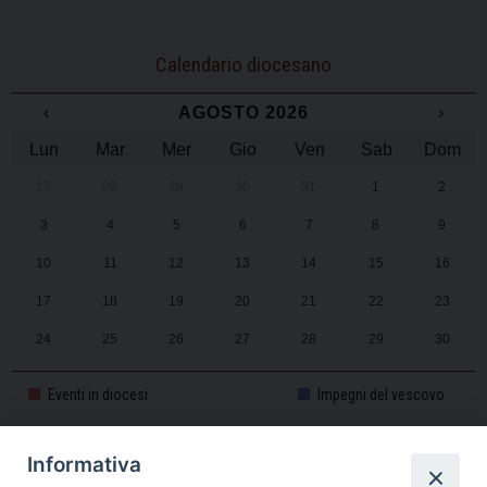
Calendario diocesano
‹
AGOSTO 2026
›
Lun
Mar
Mer
Gio
Ven
Sab
Dom
27
28
29
30
31
1
2
3
4
5
6
7
8
9
10
11
12
13
14
15
16
17
18
19
20
21
22
23
24
25
26
27
28
29
30
31
1
2
3
4
5
6
Eventi in diocesi
Impegni del vescovo
Informativa
CALENDARIO PASTORALE 2025-2026