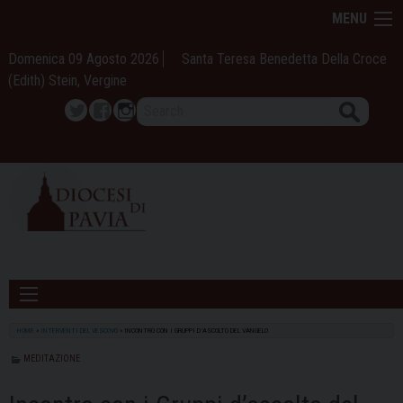
Skip
MENU
to
content
Domenica 09 Agosto 2026
Santa Teresa Benedetta Della Croce
(Edith) Stein, Vergine
Search
Twitter
Facebook
Instagram
HOME
»
INTERVENTI DEL VESCOVO
»
INCONTRO CON I GRUPPI D’ASCOLTO DEL VANGELO
MEDITAZIONE