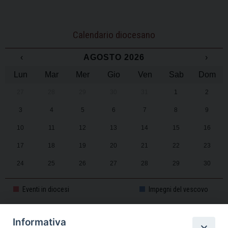
Calendario diocesano
‹
AGOSTO 2026
›
Lun
Mar
Mer
Gio
Ven
Sab
Dom
27
28
29
30
31
1
2
3
4
5
6
7
8
9
10
11
12
13
14
15
16
17
18
19
20
21
22
23
24
25
26
27
28
29
30
31
1
2
3
4
5
6
Eventi in diocesi
Impegni del vescovo
Informativa
CALENDARIO PASTORALE 2025-2026