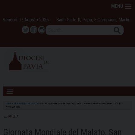
Skip
MENU
to
content
Venerdì 07 Agosto 2026
Santi Sisto II, Papa, E Compagni, Martiri
Search
Twitter
Facebook
Instagram
HOME
»
INTERVENTI DEL VESCOVO
»
GIORNATA MONDIALE DEL MALATO, SAN MICHELE – BELGIOIOSO – MERCOLEDÌ 11
FEBBRAIO 2026
OMELIA
Giornata Mondiale del Malato, San